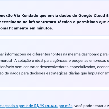
nexão Via Kondado que envia dados do Google Cloud S
cessidade de infraestrutura técnica e permitindo que 
utomaticamente em minutos.
ar informações de diferentes fontes na mesma dashboard para 
ercial. A solução é ideal para agências e pequenas empresas 
acionáveis sem contratar desenvolvedores especializados, econ
ção de dados para decisões estratégicas diárias que impulsiona
meçando a partir de R$ 99
REAIS
por mês
, você pode testar a