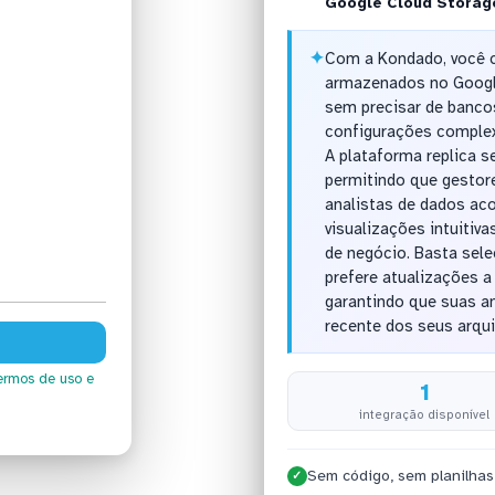
Google Cloud Storag
✦
Com a Kondado, você 
armazenados no Googl
sem precisar de banco
configurações complexa
A plataforma replica s
permitindo que gestore
analistas de dados ac
visualizações intuitiva
de negócio. Basta sele
prefere atualizações a
garantindo que suas an
recente dos seus arqu
ermos de uso
e
1
integração disponível
Sem código, sem planilhas
✓