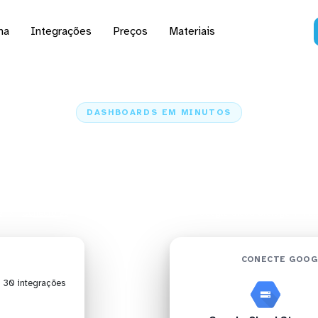
na
Integrações
Preços
Materiais
DASHBOARDS EM MINUTOS
rd do Google Cloud St
Metabase em minutos
e
Conectores
Google Cloud Storage
Google Cloud Storage + Met
CONECTE GOOG
| 30 integrações