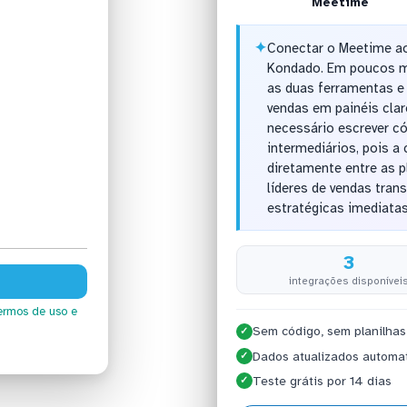
Meetime
✦
Conectar o Meetime ao
Kondado. Em poucos mi
as duas ferramentas e
vendas em painéis claro
necessário escrever c
intermediários, pois 
diretamente entre as p
líderes de vendas tra
estratégicas imediatas
3
integrações disponívei
ermos de uso
e
Sem código, sem planilhas
✓
Dados atualizados automa
✓
Teste grátis por 14 dias
✓