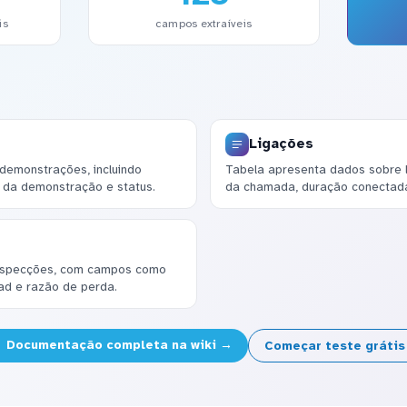
is
campos extraíveis
Ligações
demonstrações, incluindo
Tabela apresenta dados sobre 
k da demonstração e status.
da chamada, duração conectada
rospecções, com campos como
ead e razão de perda.
Documentação completa na wiki →
Começar teste gráti