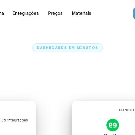
na
Integrações
Preços
Materiais
DASHBOARDS EM MINUTOS
rd do Meetime no Met
minutos
Home
Conectores
Meetime
Meetime + Metabase
CONECT
| 30 integrações