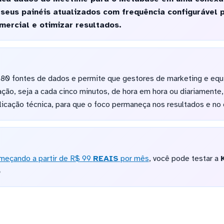
 seus painéis atualizados com frequência configurável
ercial e otimizar resultados.
 80 fontes de dados e permite que gestores de marketing e eq
zação, seja a cada cinco minutos, de hora em hora ou diariament
icação técnica, para que o foco permaneça nos resultados e no
meçando a partir de R$ 99
REAIS
por mês
, você pode testar a
o