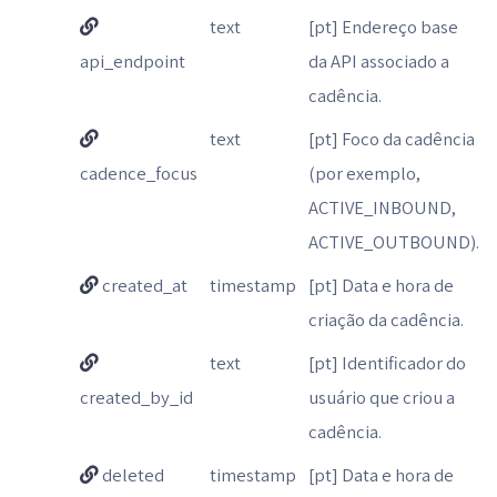
text
[pt] Endereço base
api_endpoint
da API associado a
cadência.
text
[pt] Foco da cadência
cadence_focus
(por exemplo,
ACTIVE_INBOUND,
ACTIVE_OUTBOUND).
created_at
timestamp
[pt] Data e hora de
criação da cadência.
text
[pt] Identificador do
created_by_id
usuário que criou a
cadência.
deleted
timestamp
[pt] Data e hora de