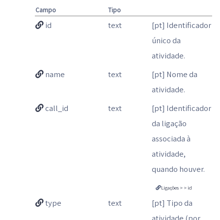
Campo
Tipo
id
text
[pt] Identificador
único da
atividade.
name
text
[pt] Nome da
atividade.
call_id
text
[pt] Identificador
da ligação
associada à
atividade,
quando houver.
Ligações > > id
type
text
[pt] Tipo da
atividade (por