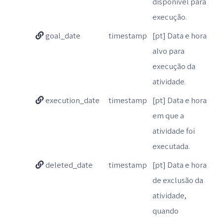
disponível para
execução.
goal_date
timestamp
[pt] Data e hora
alvo para
execução da
atividade.
execution_date
timestamp
[pt] Data e hora
em que a
atividade foi
executada.
deleted_date
timestamp
[pt] Data e hora
de exclusão da
atividade,
quando