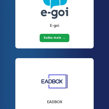
E-goi
Saiba mais →
EADBOX