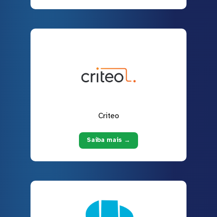
Criteo
Saiba mais →