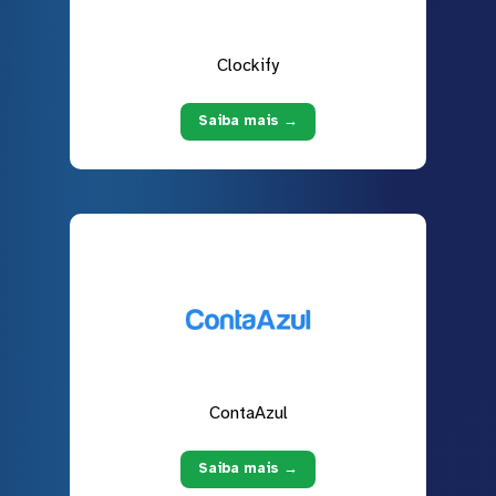
Clockify
Saiba mais →
ContaAzul
Saiba mais →