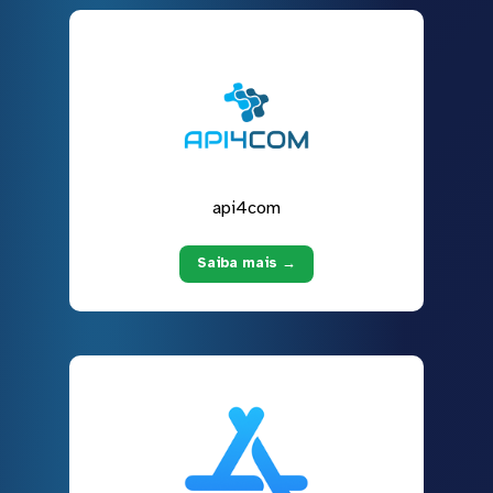
api4com
Saiba mais →