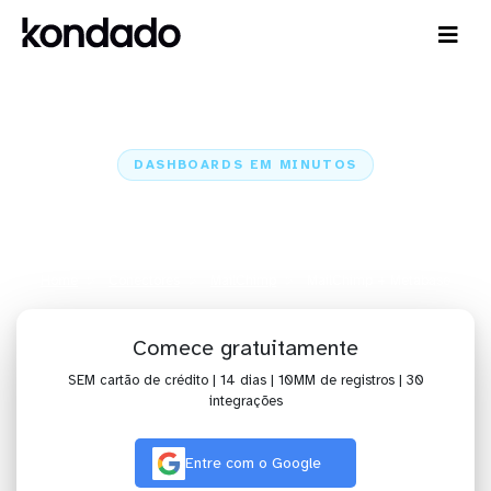
DASHBOARDS EM MINUTOS
Dashboard do MailChimp no
Metabase em minutos
Home
Conectores
MailChimp
MailChimp + Metabase
Comece gratuitamente
SEM cartão de crédito | 14 dias | 10MM de registros | 30
integrações
Entre com o Google