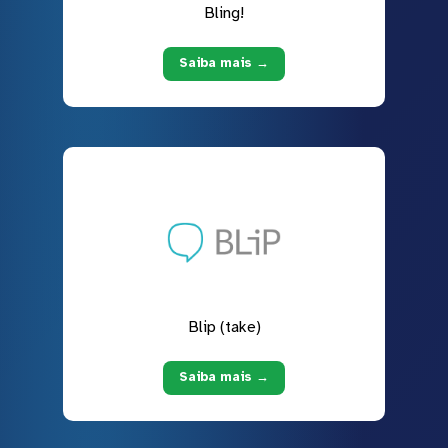
Bling!
Saiba mais →
Blip (take)
Saiba mais →