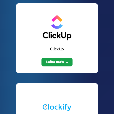
ClickUp
Saiba mais →