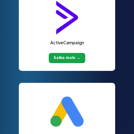
ActiveCampaign
Saiba mais →