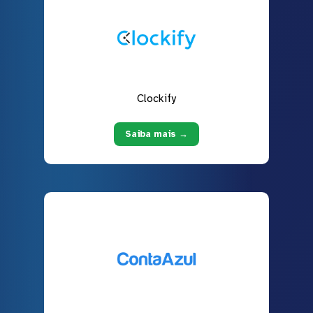
Clockify
Saiba mais →