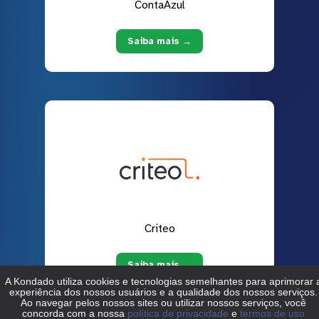
ContaAzul
Saiba mais →
Criteo
Saiba mais →