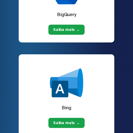
BigQuery
Saiba mais →
Bing
Saiba mais →