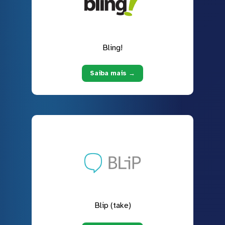
Bling!
Saiba mais →
Blip (take)