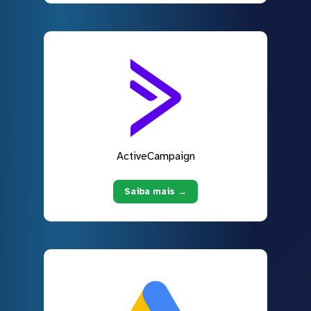
ActiveCampaign
Saiba mais →