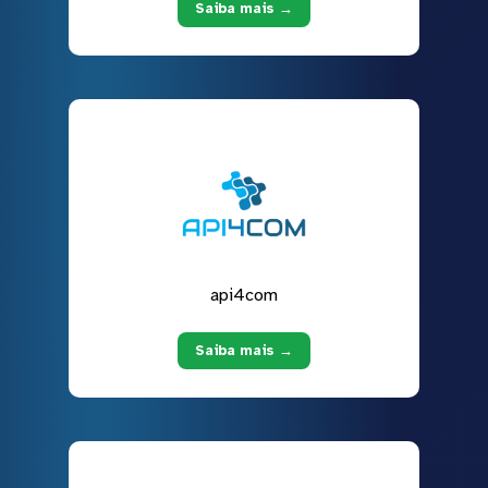
Saiba mais →
api4com
Saiba mais →