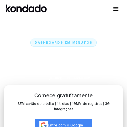
DASHBOARDS EM MINUTOS
Dashboard da Loja Integrada no
Metabase em minutos
Home
Conectores
Loja Integrada
Loja Integrada + Metabase
Comece gratuitamente
SEM cartão de crédito | 14 dias | 10MM de registros | 30
integrações
Entre com o Google