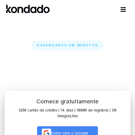
DASHBOARDS EM MINUTOS
Dashboard do Fatura Simples no
Metabase em minutos
Home
Conectores
Fatura Simples
Fatura Simples + Metabase
Comece gratuitamente
SEM cartão de crédito | 14 dias | 10MM de registros | 30
integrações
Entre com o Google