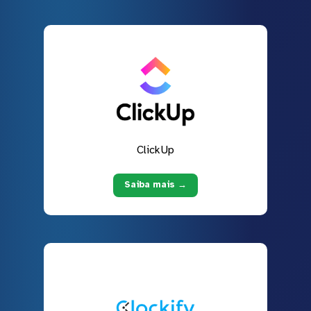
ClickUp
Saiba mais →