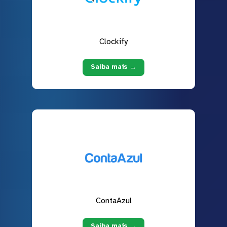
Clockify
Saiba mais →
ContaAzul
Saiba mais →