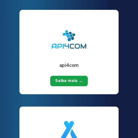
api4com
Saiba mais →