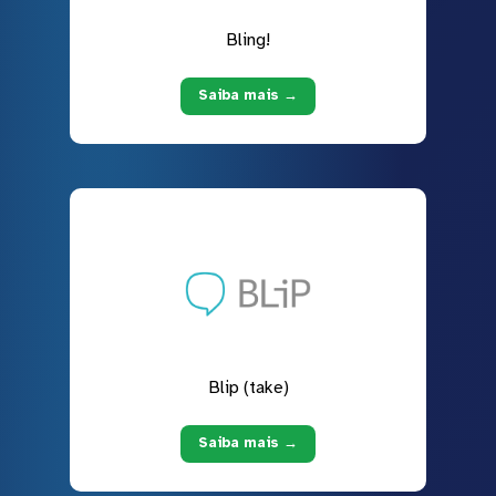
Bling!
Saiba mais →
Blip (take)
Saiba mais →