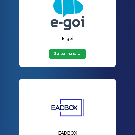
E-goi
Saiba mais →
EADBOX