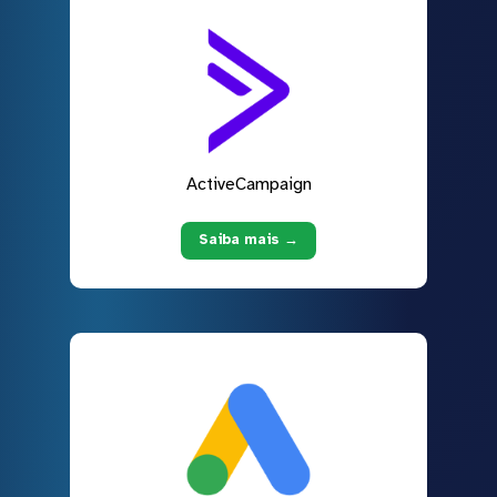
ActiveCampaign
Saiba mais →