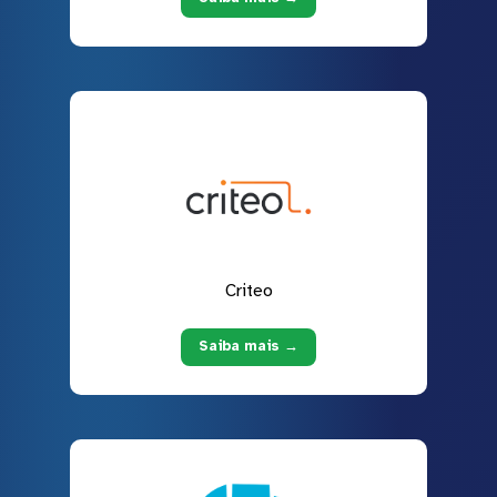
Criteo
Saiba mais →