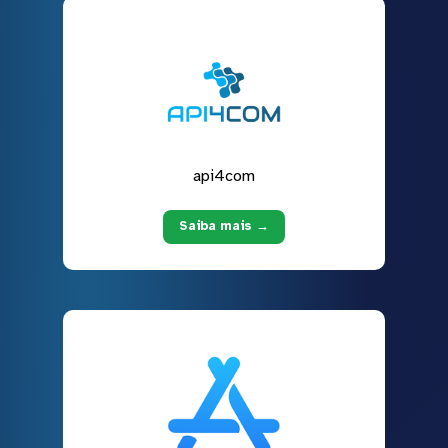
api4com
Saiba mais →