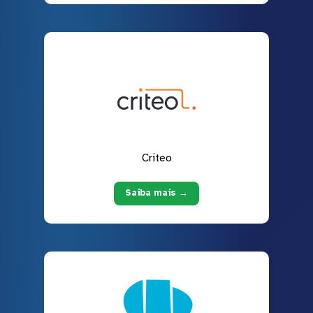
Criteo
Saiba mais →