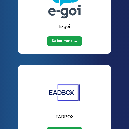
E-goi
Saiba mais →
EADBOX