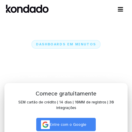
DASHBOARDS EM MINUTOS
Dashboard do InfluxDB v1 no
Metabase em minutos
Home
Conectores
InfluxDB v1
InfluxDB v1 + Metabase
Comece gratuitamente
SEM cartão de crédito | 14 dias | 10MM de registros | 30
integrações
Entre com o Google