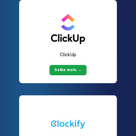
ClickUp
Saiba mais →