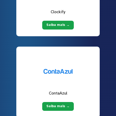
Clockify
Saiba mais →
ContaAzul
Saiba mais →