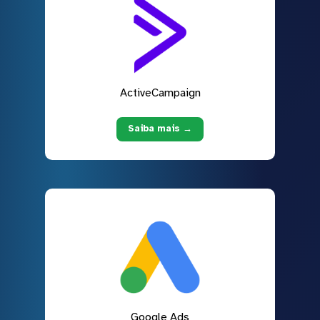
ActiveCampaign
Saiba mais →
Google Ads