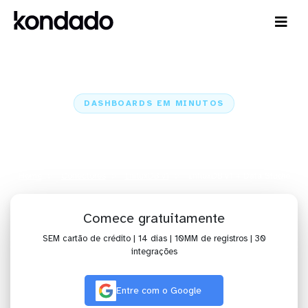
DASHBOARDS EM MINUTOS
Dashboard do InfluxDB v1 no
Data Studio em minutos
Home
Conectores
InfluxDB v1
InfluxDB v1 + Data Studio
Comece gratuitamente
SEM cartão de crédito | 14 dias | 10MM de registros | 30
integrações
Entre com o Google