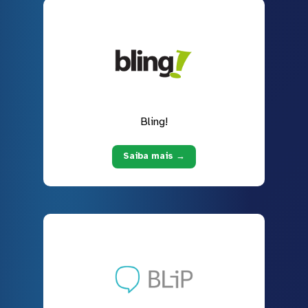
Bling!
Saiba mais →