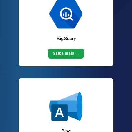
BigQuery
Saiba mais →
Bing