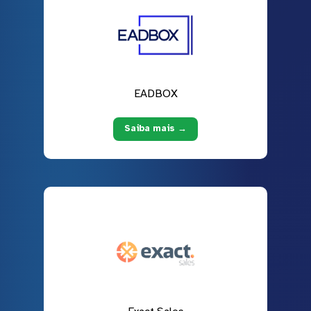
EADBOX
Saiba mais →