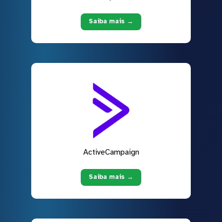
Saiba mais →
ActiveCampaign
Saiba mais →