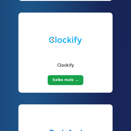
Clockify
Saiba mais →