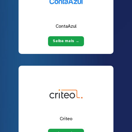
ContaAzul
Saiba mais →
Criteo