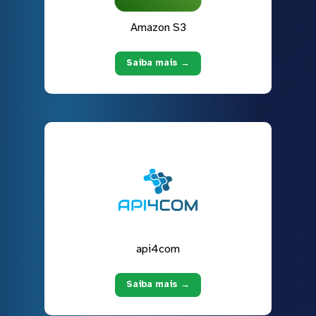
Amazon S3
Saiba mais →
api4com
Saiba mais →