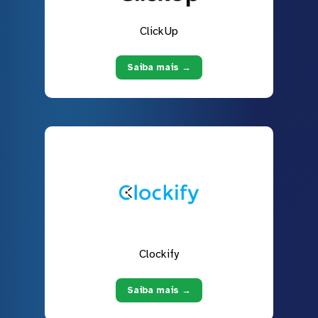
ClickUp
Saiba mais →
Clockify
Saiba mais →