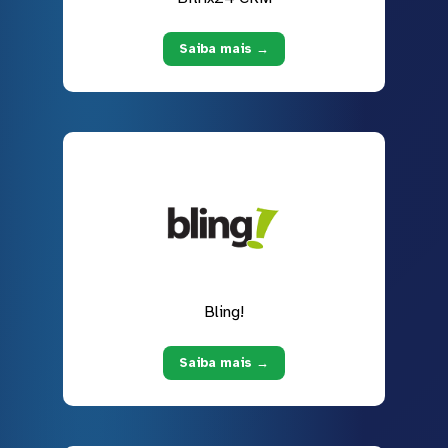
Saiba mais →
Bling!
Saiba mais →