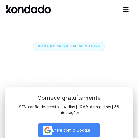
DASHBOARDS EM MINUTOS
Dashboard do TikTok Ads no
Data Studio em minutos
Home
Conectores
TikTok Ads
TikTok Ads + Data Studio
Comece gratuitamente
SEM cartão de crédito | 14 dias | 10MM de registros | 30
integrações
Entre com o Google