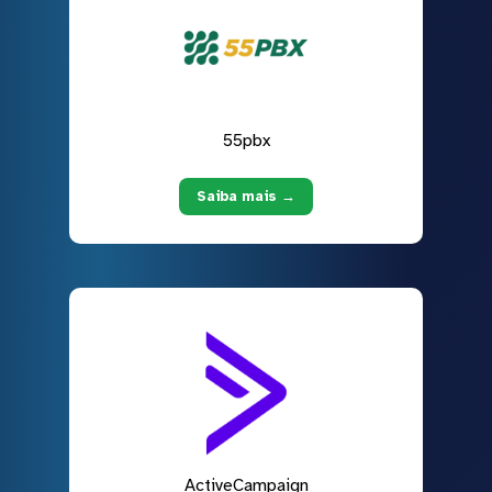
55pbx
Saiba mais →
ActiveCampaign