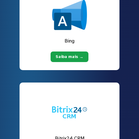
Bing
Saiba mais →
Bitrix24 CRM