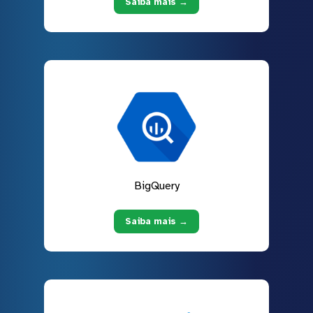
Saiba mais →
BigQuery
Saiba mais →