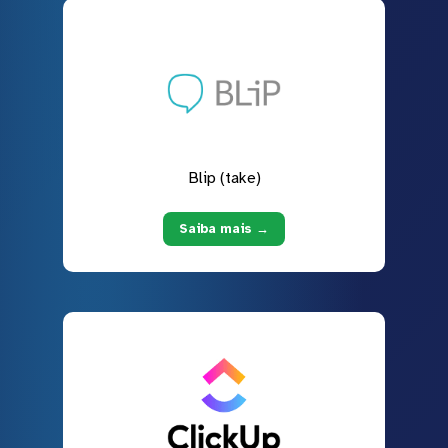
Blip (take)
Saiba mais →