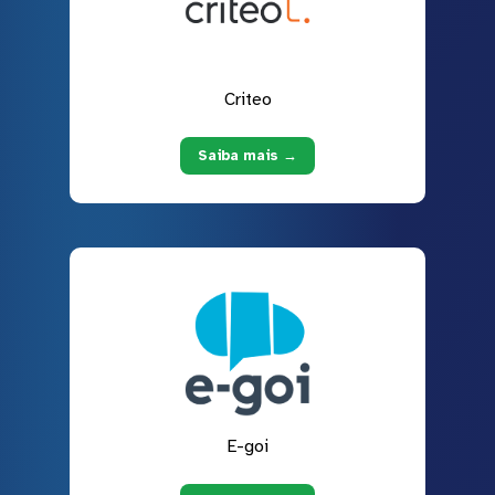
Criteo
Saiba mais →
E-goi