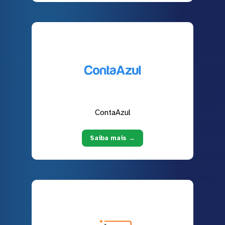
ContaAzul
Saiba mais →