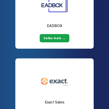
EADBOX
Saiba mais →
Exact Sales