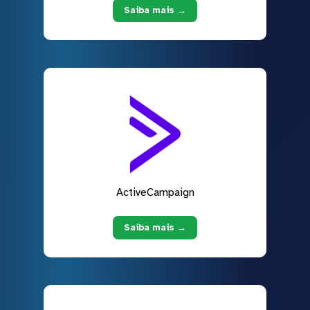
Saiba mais →
ActiveCampaign
Saiba mais →