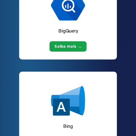
BigQuery
Saiba mais →
Bing