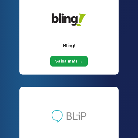
Bling!
Saiba mais →