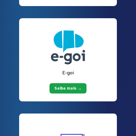
E-goi
Saiba mais →