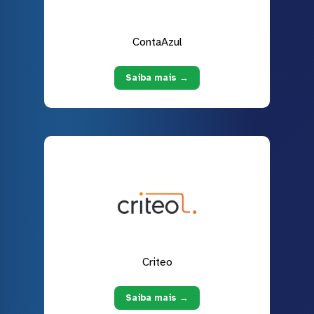
ContaAzul
Saiba mais →
Criteo
Saiba mais →