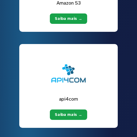
Amazon S3
Saiba mais →
api4com
Saiba mais →