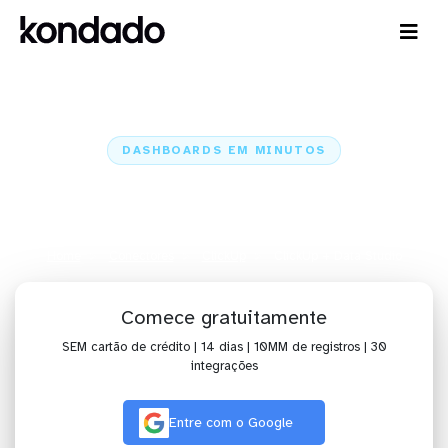
DASHBOARDS EM MINUTOS
Dashboard do ClickUp no Data
Studio em minutos
Home
Conectores
ClickUp
ClickUp + Data Studio
Comece gratuitamente
SEM cartão de crédito | 14 dias | 10MM de registros | 30
integrações
Entre com o Google