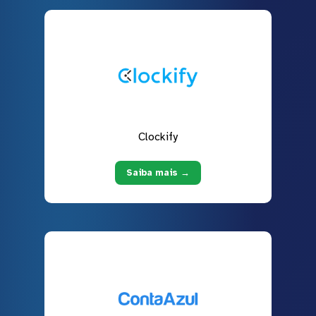
Clockify
Saiba mais →