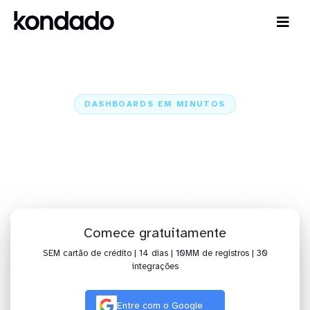
DASHBOARDS EM MINUTOS
Dashboard do Google Analytics
GA4 no Data Studio em minutos
Home
Conectores
Google Analytics GA4
Google Analytics GA4 + Data Studio
Comece gratuitamente
SEM cartão de crédito | 14 dias | 10MM de registros | 30
integrações
Entre com o Google