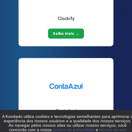
Clockify
Saiba mais →
ContaAzul
Saiba mais →