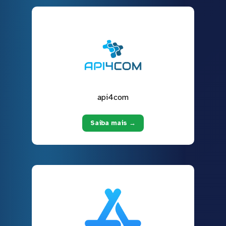
api4com
Saiba mais →