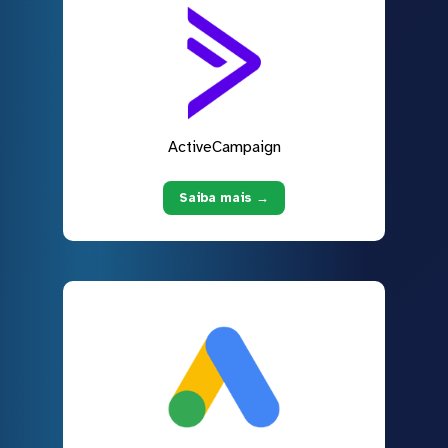
ActiveCampaign
Saiba mais →