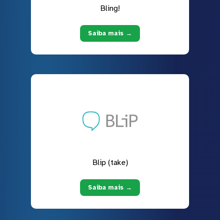
Bling!
Saiba mais →
Blip (take)
Saiba mais →