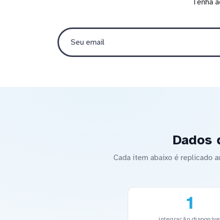
Tenha a
Dados d
Cada item abaixo é replicado 
1
integração disponíve