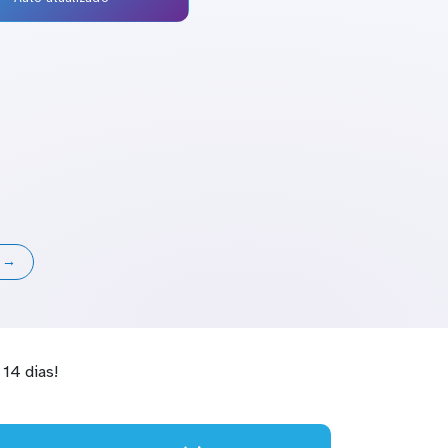
s →
14 dias!