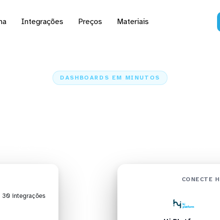
na
Integrações
Preços
Materiais
DASHBOARDS EM MINUTOS
do Hi Platform no Dat
minutos
Home
Conectores
Hi Platform
Hi Platform + Data Studio
CONECTE H
| 30 integrações