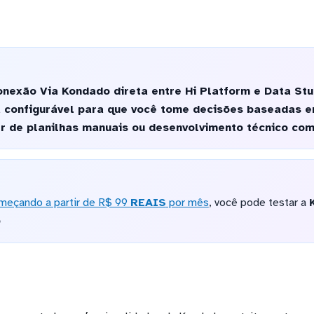
nexão Via Kondado direta entre Hi Platform e Data Stu
 configurável para que você tome decisões baseadas 
r de planilhas manuais ou desenvolvimento técnico com
meçando a partir de R$ 99
REAIS
por mês
, você pode testar a
o