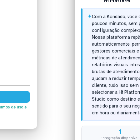
Hi Platform
✦
Com a Kondado, você c
poucos minutos, sem p
configuração complexa
Nossa plataforma rep
automaticamente, perm
gestores comerciais 
métricas de atendimen
relatórios visuais int
brutas de atendiment
ajudam a reduzir tempo
cliente, tudo isso sem
selecionar a Hi Platfo
Studio como destino e 
sentido para o seu neg
ermos de uso
e
em hora ou diariament
1
integração disponível