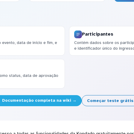
Participantes
evento, data de início e fim, e
Contém dados sobre os particip
e identificador único do ingresso
como status, data de aprovação
Documentação completa na wiki →
Começar teste gráti
cesso a todas as funcionalidades da Kondado gratuitamente por 