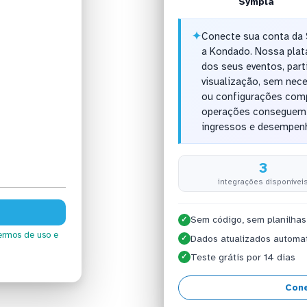
Sympla
✦
Conecte sua conta da
a Kondado. Nossa plat
dos seus eventos, part
visualização, sem nec
ou configurações comp
operações conseguem 
ingressos e desempenh
3
integrações disponívei
Sem código, sem planilhas
✓
ermos de uso
e
Dados atualizados automa
✓
Teste grátis por 14 dias
✓
Con