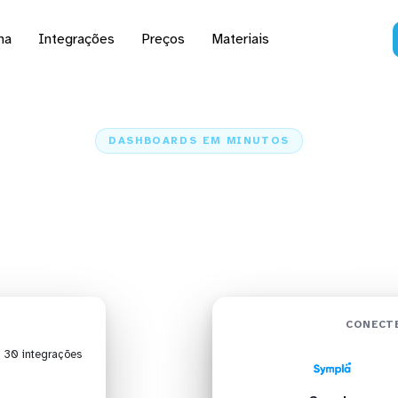
na
Integrações
Preços
Materiais
DASHBOARDS EM MINUTOS
rd do Sympla no Data S
minutos
Home
Conectores
Sympla
Sympla + Data Studio
CONECTE
| 30 integrações