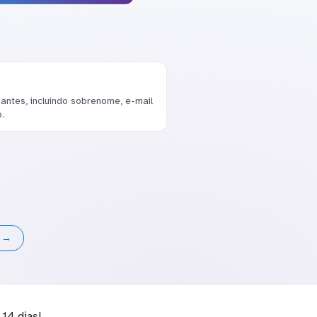
antes, incluindo sobrenome, e-mail
.
s →
14 dias!