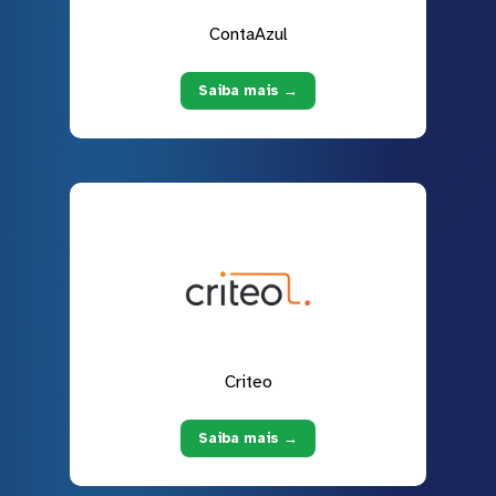
ContaAzul
Saiba mais →
Criteo
Saiba mais →