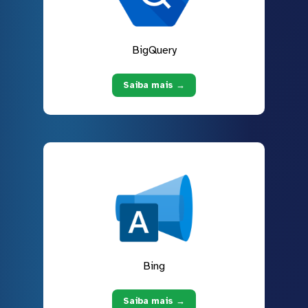
BigQuery
Saiba mais →
Bing
Saiba mais →