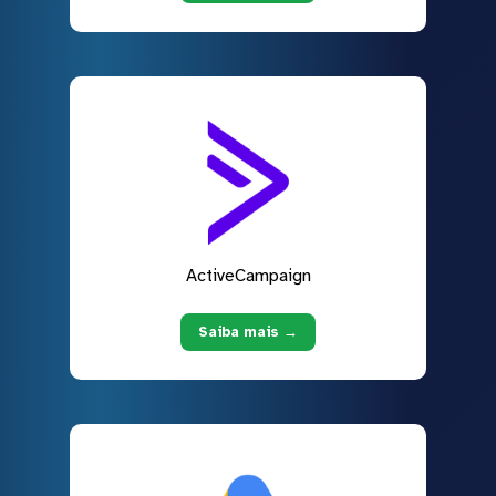
ActiveCampaign
Saiba mais →