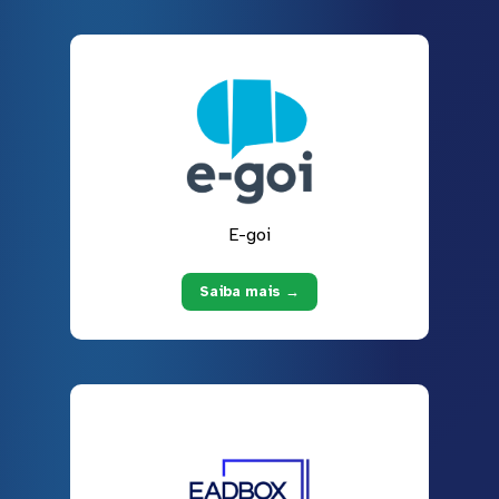
E-goi
Saiba mais →