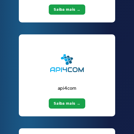
Saiba mais →
api4com
Saiba mais →