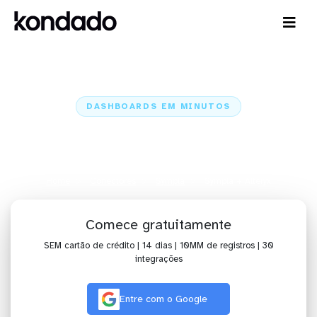
DASHBOARDS EM MINUTOS
Dashboard do Sympla no Alteryx
em minutos
Home
Conectores
Sympla
Sympla + Alteryx
Comece gratuitamente
SEM cartão de crédito | 14 dias | 10MM de registros | 30
integrações
Entre com o Google