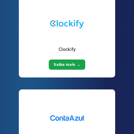
Clockify
Saiba mais →