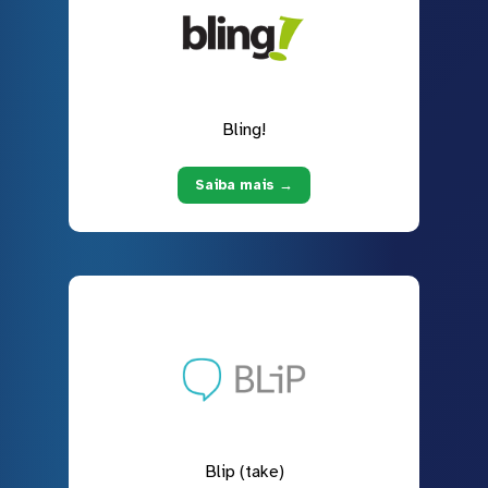
Bling!
Saiba mais →
Blip (take)