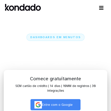
DASHBOARDS EM MINUTOS
Dashboard do Hotmart no Alteryx
em minutos
Home
Conectores
Hotmart
Hotmart + Alteryx
Comece gratuitamente
SEM cartão de crédito | 14 dias | 10MM de registros | 30
integrações
Entre com o Google