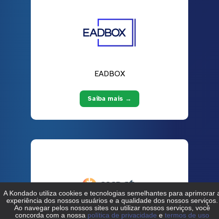
EADBOX
Saiba mais →