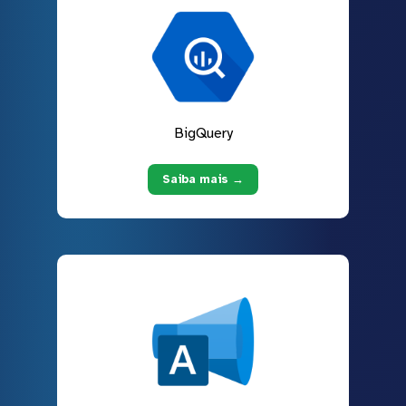
BigQuery
Saiba mais →