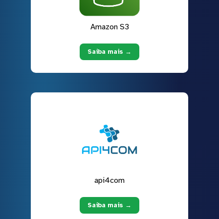
Amazon S3
Saiba mais →
api4com
Saiba mais →