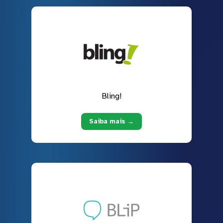
Bling!
Saiba mais →