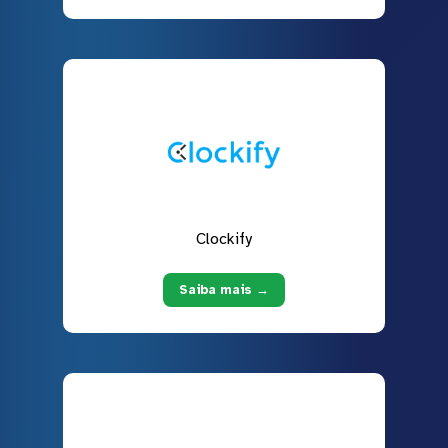
Clockify
Saiba mais →