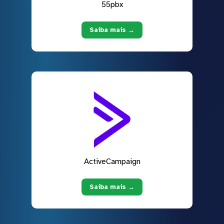
55pbx
Saiba mais →
ActiveCampaign
Saiba mais →