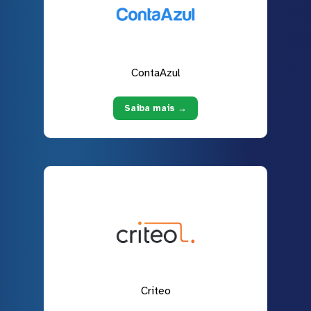
ContaAzul
Saiba mais →
Criteo