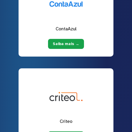
ContaAzul
Saiba mais →
Criteo