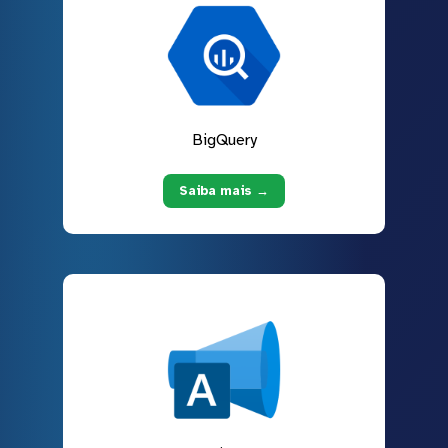
BigQuery
Saiba mais →