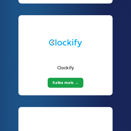
Clockify
Saiba mais →