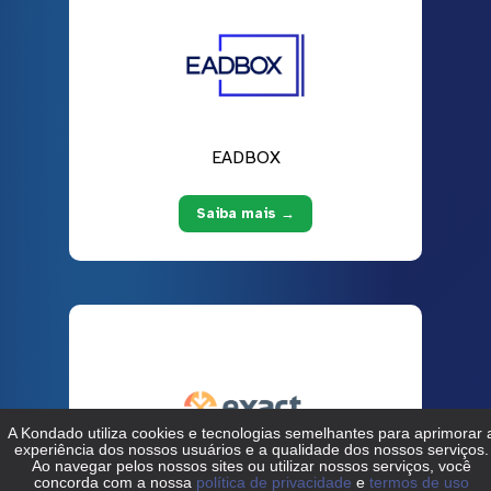
EADBOX
Saiba mais →