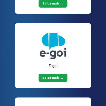
Saiba mais →
E-goi
Saiba mais →