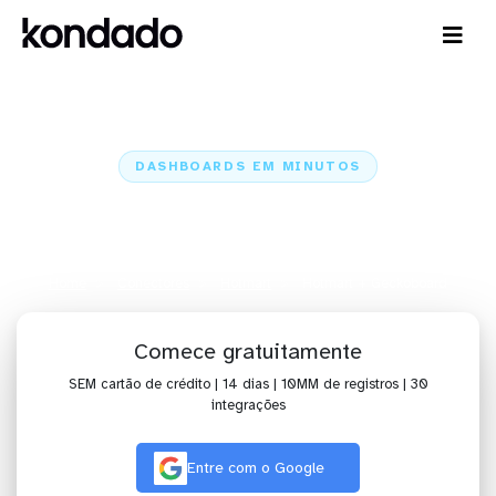
DASHBOARDS EM MINUTOS
Dashboard do Hotmart no
Geckoboard em minutos
Home
Conectores
Hotmart
Hotmart + Geckoboard
Comece gratuitamente
SEM cartão de crédito | 14 dias | 10MM de registros | 30
integrações
Entre com o Google