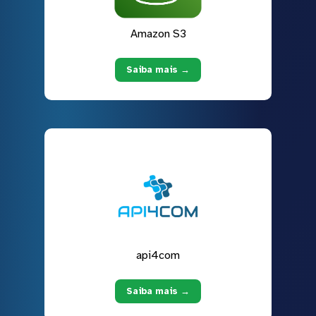
Amazon S3
Saiba mais →
api4com
Saiba mais →