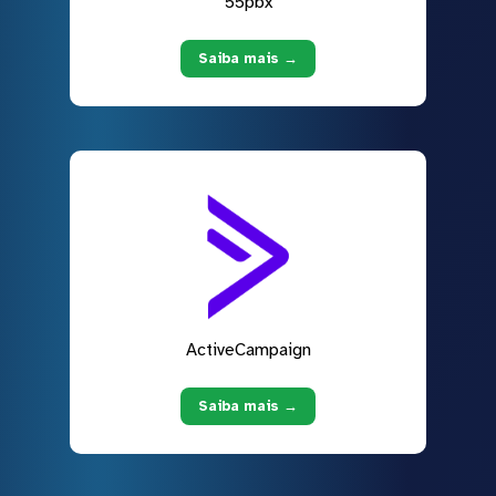
55pbx
Saiba mais →
ActiveCampaign
Saiba mais →