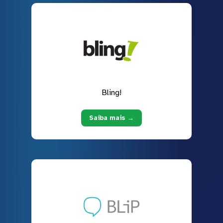
Bling!
Saiba mais →