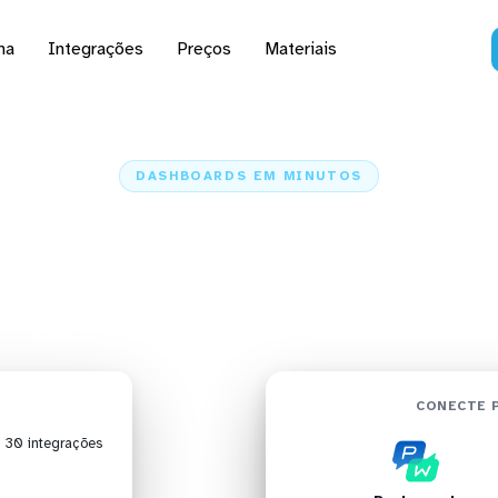
na
Integrações
Preços
Materiais
DASHBOARDS EM MINUTOS
 do Pushwoosh no Gec
minutos
Home
Conectores
Pushwoosh
Pushwoosh + Geckoboard
CONECTE 
| 30 integrações