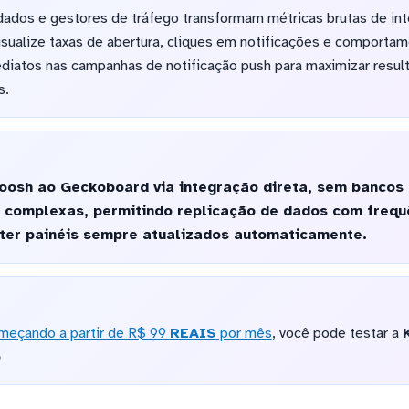
ados e gestores de tráfego transformam métricas brutas de int
Visualize taxas de abertura, cliques em notificações e comporta
ediatos nas campanhas de notificação push para maximizar resul
s.
osh ao Geckoboard via integração direta, sem bancos 
 complexas, permitindo replicação de dados com frequê
nter painéis sempre atualizados automaticamente.
meçando a partir de R$ 99
REAIS
por mês
, você pode testar a
o