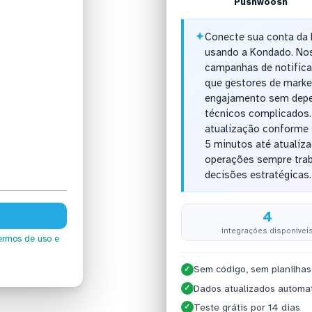
Pushwoosh
✦
Conecte sua conta da
usando a Kondado. Nos
campanhas de notific
que gestores de mark
engajamento sem depe
técnicos complicados.
atualização conforme 
5 minutos até atualiza
operações sempre trab
decisões estratégicas.
4
integrações disponívei
ermos de uso
e
Sem código, sem planilhas
✓
Dados atualizados automa
✓
Teste grátis por 14 dias
✓