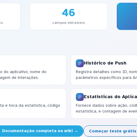
46
is
campos extraíveis
Histórico de Push
 do aplicativo, nome do
Registra detalhes como ID, nom
tagem de interações.
parâmetros específicos para An
Estatísticas do Aplica
a e hora da estatística, código
Fornece dados sobre ação, códig
.
estatística, e contagem de even
Documentação completa na wiki →
Começar teste gráti