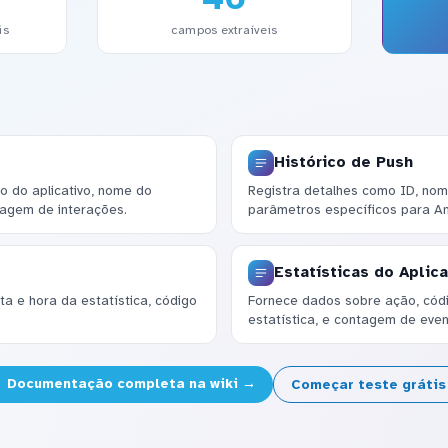
is
campos extraíveis
Histórico de Push
 do aplicativo, nome do
Registra detalhes como ID, nom
tagem de interações.
parâmetros específicos para An
Estatísticas do Aplica
a e hora da estatística, código
Fornece dados sobre ação, códig
.
estatística, e contagem de even
Documentação completa na wiki →
Começar teste gráti