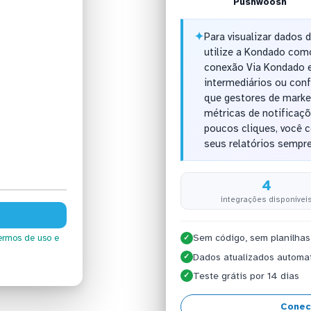
Pushwoosh
✦
Para visualizar dados
utilize a Kondado com
conexão Via Kondado e
intermediários ou con
que gestores de marke
métricas de notificaç
poucos cliques, você 
seus relatórios sempre
4
integrações disponívei
Sem código, sem planilhas
ermos de uso
e
✓
Dados atualizados automa
✓
Teste grátis por 14 dias
✓
Conec