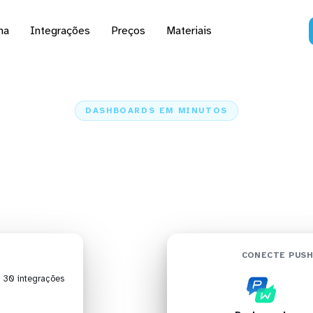
na
Integrações
Preços
Materiais
DASHBOARDS EM MINUTOS
oard do Pushwoosh no 
Quicksight em minutos
Home
Conectores
Pushwoosh
Pushwoosh + Amazon Quicksight
CONECTE PUS
| 30 integrações