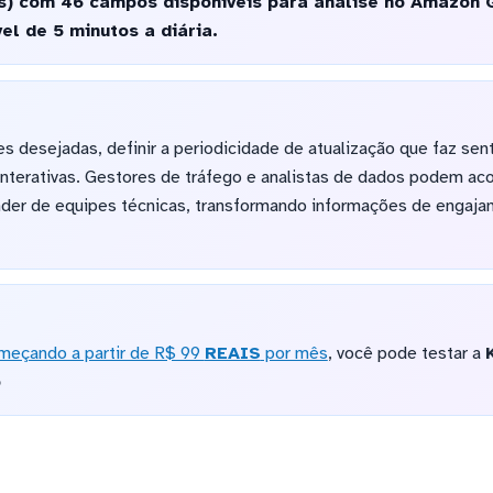
os) com 46 campos disponíveis para análise no Amazon Q
el de 5 minutos a diária.
es desejadas, definir a periodicidade de atualização que faz sen
s interativas. Gestores de tráfego e analistas de dados podem
er de equipes técnicas, transformando informações de engaja
meçando a partir de R$ 99
REAIS
por mês
, você pode testar a
o