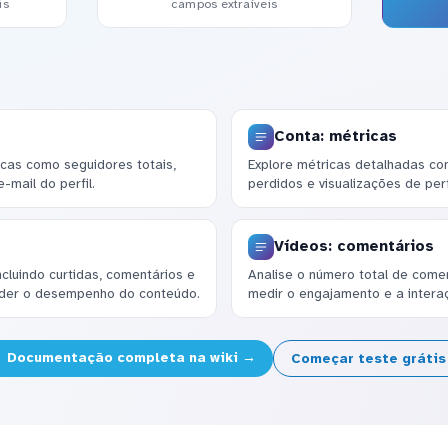
is
campos extraíveis
Conta: métricas
ricas como seguidores totais,
Explore métricas detalhadas co
e-mail do perfil.
perdidos e visualizações de perf
Vídeos: comentários
ncluindo curtidas, comentários e
Analise o número total de come
nder o desempenho do conteúdo.
medir o engajamento e a intera
Documentação completa na wiki →
Começar teste gráti