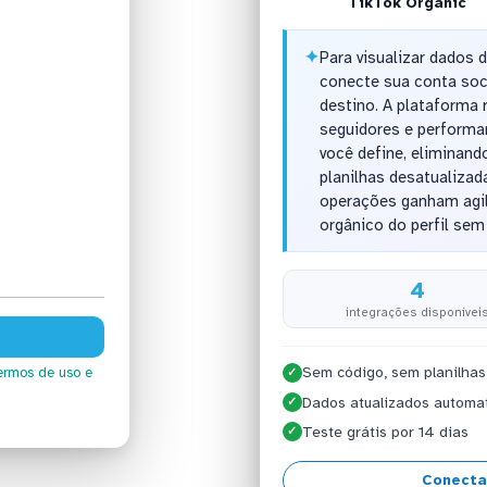
TikTok Organic
✦
Para visualizar dados 
conecte sua conta soc
destino. A plataforma 
seguidores e performa
você define, eliminan
planilhas desatualizad
operações ganham agi
orgânico do perfil sem
4
integrações disponívei
Sem código, sem planilhas
ermos de uso
e
✓
Dados atualizados automa
✓
Teste grátis por 14 dias
✓
Conecta