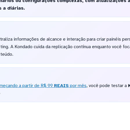
iários ou configurações complexas, com atualizações 
 a diárias.
raliza informações de alcance e interação para criar painéis per
ing. A Kondado cuida da replicação contínua enquanto você foca
nteúdo.
meçando a partir de R$ 99
REAIS
por mês
, você pode testar a
o