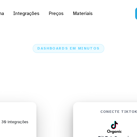
na
Integrações
Preços
Materiais
DASHBOARDS EM MINUTOS
rd do TikTok Organic n
Quicksight em minutos
me
Conectores
TikTok Organic
TikTok Organic + Amazon Quicks
CONECTE TIKTOK
| 30 integrações