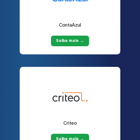
ContaAzul
Saiba mais →
Criteo
Saiba mais →