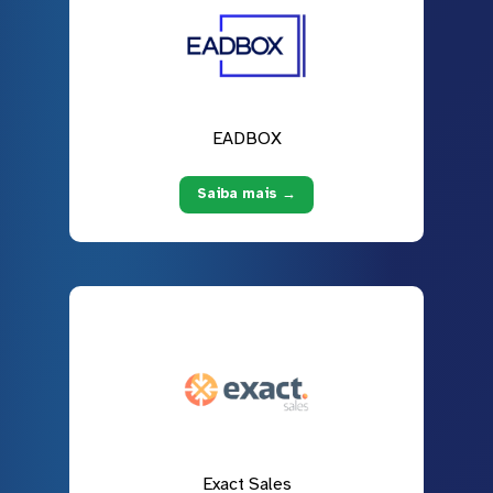
EADBOX
Saiba mais →
Exact Sales