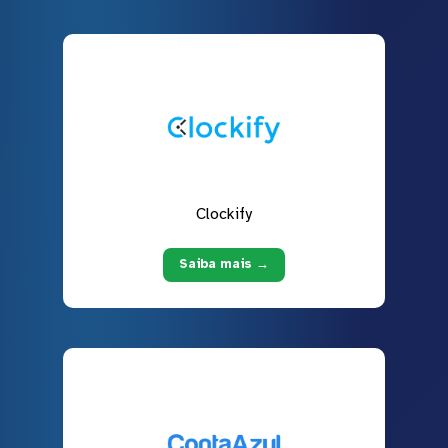
Clockify
Saiba mais →