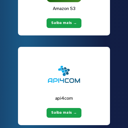
Amazon S3
Saiba mais →
api4com
Saiba mais →