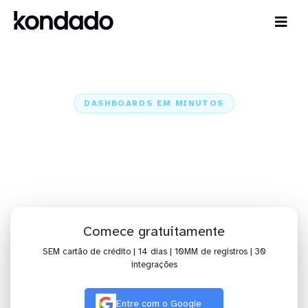
DASHBOARDS EM MINUTOS
Dashboard do TikTok Organic no
Pentaho em minutos
Home
Conectores
TikTok Organic
TikTok Organic + Pentaho
Comece gratuitamente
SEM cartão de crédito | 14 dias | 10MM de registros | 30
integrações
Entre com o Google