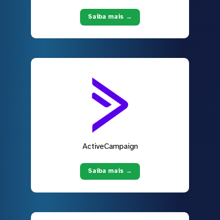
Saiba mais →
ActiveCampaign
Saiba mais →