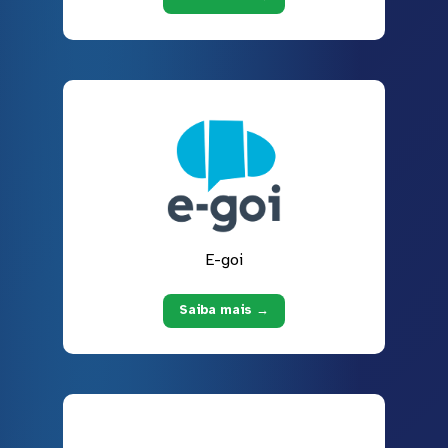
E-goi
Saiba mais →