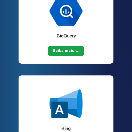
BigQuery
Saiba mais →
Bing