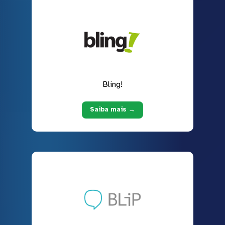
Bling!
Saiba mais →