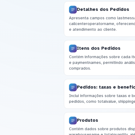
Detalhes dos Pedidos
Apresenta campos como lastmess
callcenteroperatorname, oferecend
e atendimento ao cliente.
Itens dos Pedidos
Contém informações sobre cada it
e paymentnames, permitindo análi
comprados.
Pedidos: taxas e benefí
Inclui informações sobre taxas e 
pedidos, como totalvalue, shippi
Produtos
Contém dados sobre produtos dispon
warehousename e totalquantity, a