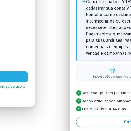
✦
Conectar sua loja VTE
cadastrar sua conta V
Pentaho como destino,
intermediários ou escr
dezessete integrações
Pagamentos, que levam
para suas análises. As
comerciais e equipes
vendas e campanhas n
17
integrações disponívei
ermos de uso
e
Sem código, sem planilhas
✓
Dados atualizados automa
✓
Teste grátis por 14 dias
✓
Con