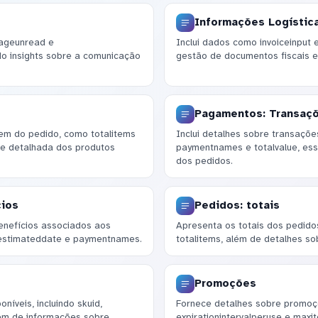
Informações Logístic
ageunread e
Inclui dados como invoiceinput e
o insights sobre a comunicação
gestão de documentos fiscais e 
Pagamentos: Transaç
em do pedido, como totalitems
Inclui detalhes sobre transaç
se detalhada dos produtos
paymentnames e totalvalue, esse
dos pedidos.
cios
Pedidos: totais
benefícios associados aos
Apresenta os totais dos pedidos,
ngestimateddate e paymentnames.
totalitems, além de detalhes so
Promoções
íveis, incluindo skuid,
Fornece detalhes sobre promoçõ
lém de informações sobre
expirationintervalperuse e maxi