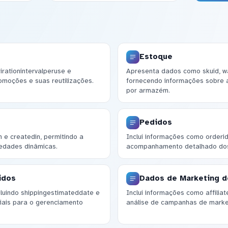
Estoque
rationintervalperuse e
Apresenta dados como skuid, wa
romoções e suas reutilizações.
fornecendo informações sobre 
por armazém.
Pedidos
e createdin, permitindo a
Inclui informações como orderid,
iedades dinâmicas.
acompanhamento detalhado dos 
idos
Dados de Marketing d
cluindo shippingestimateddate e
Inclui informações como affilia
iais para o gerenciamento
análise de campanhas de marke