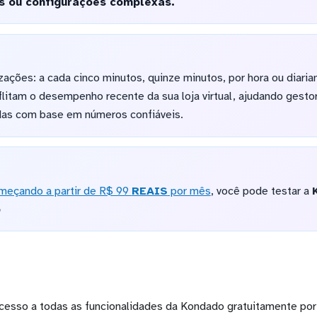
s ou configurações complexas.
izações: a cada cinco minutos, quinze minutos, por hora ou diari
litam o desempenho recente da sua loja virtual, ajudando gesto
das com base em números confiáveis.
meçando a partir de R$ 99
REAIS
por mês
, você pode testar a
o
cesso a todas as funcionalidades da Kondado gratuitamente por 