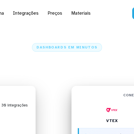
na
Integrações
Preços
Materiais
DASHBOARDS EM MINUTOS
 da VTEX no Pentaho 
Home
Conectores
VTEX
VTEX + Pentaho
CONE
| 30 integrações
VTEX