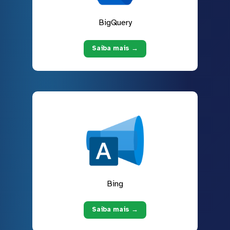
BigQuery
Saiba mais →
Bing
Saiba mais →