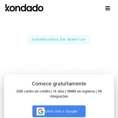
DASHBOARDS EM MINUTOS
Dashboard do Pinterest Ads no
Pentaho em minutos
Home
Conectores
Pinterest Ads
Pinterest Ads + Pentaho
Comece gratuitamente
SEM cartão de crédito | 14 dias | 10MM de registros | 30
integrações
Entre com o Google