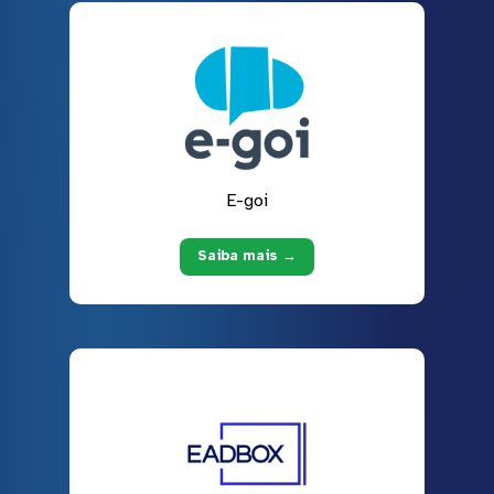
E-goi
Saiba mais →