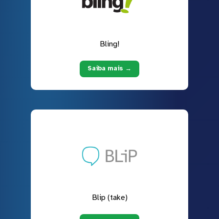
Bling!
Saiba mais →
Blip (take)