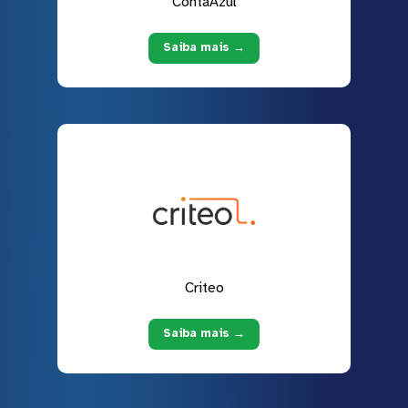
ContaAzul
Saiba mais →
Criteo
Saiba mais →