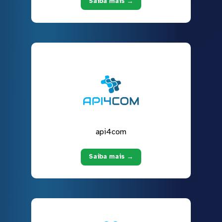
Saiba mais →
api4com
Saiba mais →