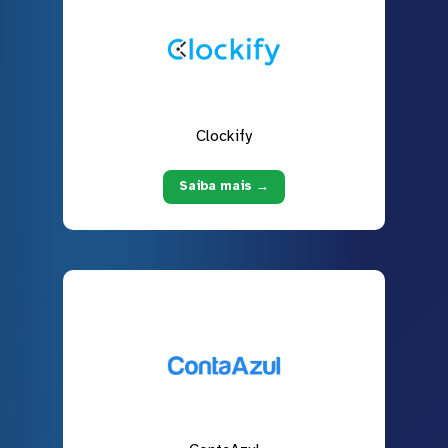
Clockify
Saiba mais →