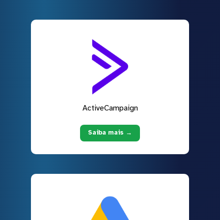
ActiveCampaign
Saiba mais →