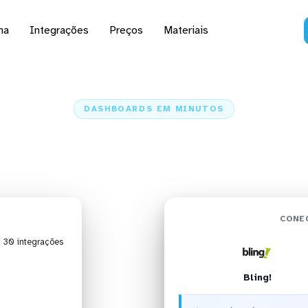
na
Integrações
Preços
Materiais
DASHBOARDS EM MINUTOS
 do Bling! no Pentaho 
Home
Conectores
Bling!
Bling! + Pentaho
CONEC
| 30 integrações
Bling!