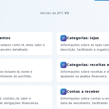
Versão da API:
V3
mentos
Categorias: lojas
campos como id, data, valor e
Informações sobre as lojas cat
nanceiro detalhado.
descrição, facilitando a organiz
Categorias: receitas 
os incluem id, nome e
Informações sobre receitas e d
iciente do portfólio.
ajudando na análise financeira.
Contas a receber
, contato_id, valor e
Informações sobre contas a rece
de obrigações financeiras.
data de vencimento, facilitando