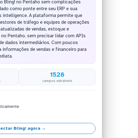
 do Bling! no Pentaho sem complicações
ndado como ponte entre seu ERP e sua
 intelligence. A plataforma permite que
gestores de tráfego e equipes de operações
tualizadas de vendas, estoque e
 no Pentaho, sem precisar lidar com APIs
de dados intermediários. Com poucos
za informações de vendas e financeiro para
ediata.
1528
s
campos extraíveis
ticamente
ectar Bling! agora →