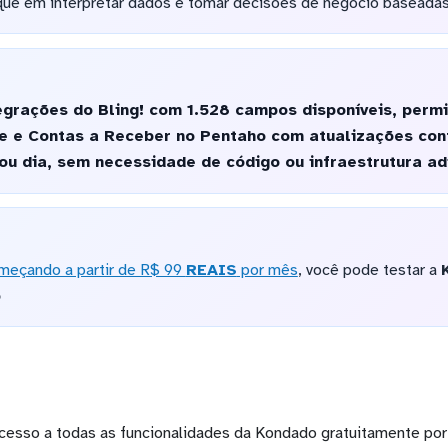
que em interpretar dados e tomar decisões de negócio baseadas
grações do Bling! com 1.528 campos disponíveis, permi
e e Contas a Receber no Pentaho com atualizações conf
 ou dia, sem necessidade de código ou infraestrutura ad
meçando a partir de R$ 99
REAIS
por mês
, você pode testar a
o
cesso a todas as funcionalidades da Kondado gratuitamente por 