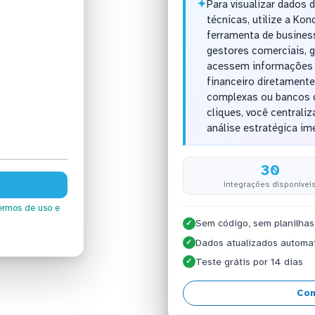
✦
Para visualizar dados
técnicas, utilize a Ko
ferramenta de business
gestores comerciais, 
acessem informações a
financeiro diretamente
complexas ou bancos 
cliques, você centrali
análise estratégica im
30
integrações disponívei
ermos de uso
e
Sem código, sem planilhas
✓
Dados atualizados automa
✓
Teste grátis por 14 dias
✓
Con