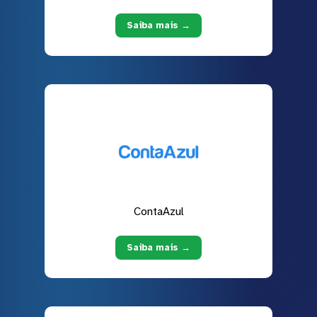
Saiba mais →
ContaAzul
Saiba mais →