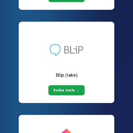
Blip (take)
Saiba mais →