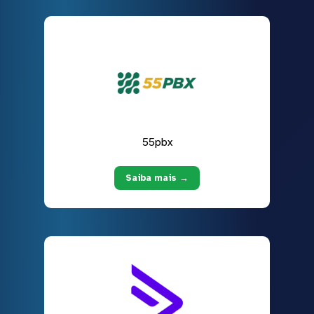
55pbx
Saiba mais →