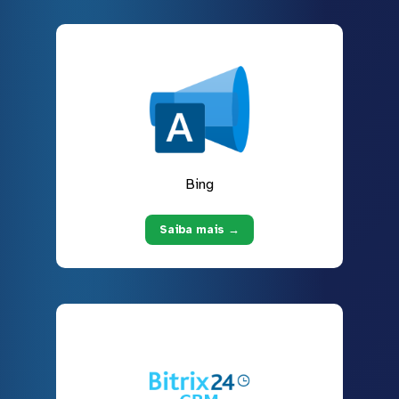
Bing
Saiba mais →