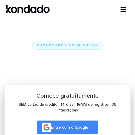
DASHBOARDS EM MINUTOS
Dashboard do Tiny ERP no
Pentaho em minutos
Home
Conectores
Tiny ERP
Tiny ERP + Pentaho
Comece gratuitamente
SEM cartão de crédito | 14 dias | 10MM de registros | 30
integrações
Entre com o Google