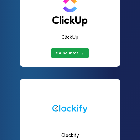
ClickUp
Saiba mais →
Clockify