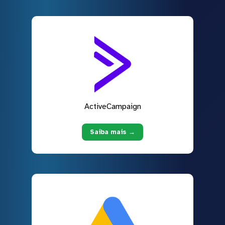
ActiveCampaign
Saiba mais →