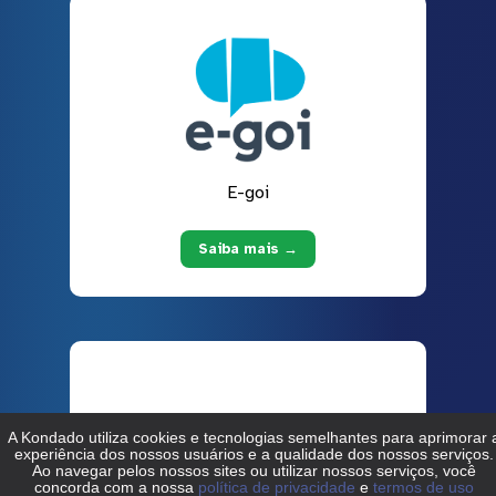
E-goi
Saiba mais →