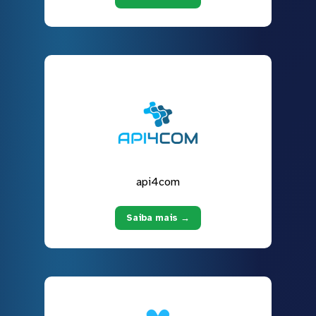
api4com
Saiba mais →