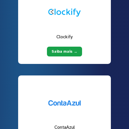
Clockify
Saiba mais →
ContaAzul