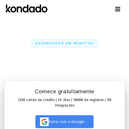
DASHBOARDS EM MINUTOS
Dashboard do Tiny ERP no Cortex
em minutos
Home
Conectores
Tiny ERP
Tiny ERP + Cortex
Comece gratuitamente
SEM cartão de crédito | 14 dias | 10MM de registros | 30
integrações
Entre com o Google