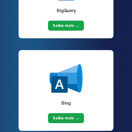
BigQuery
Saiba mais →
Bing
Saiba mais →