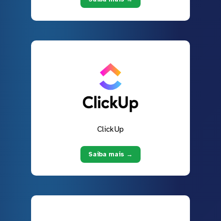
ClickUp
Saiba mais →