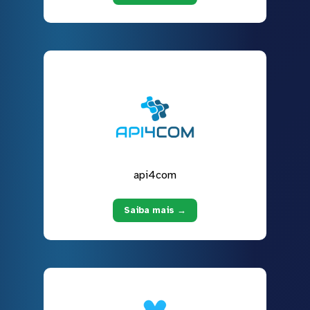
api4com
Saiba mais →