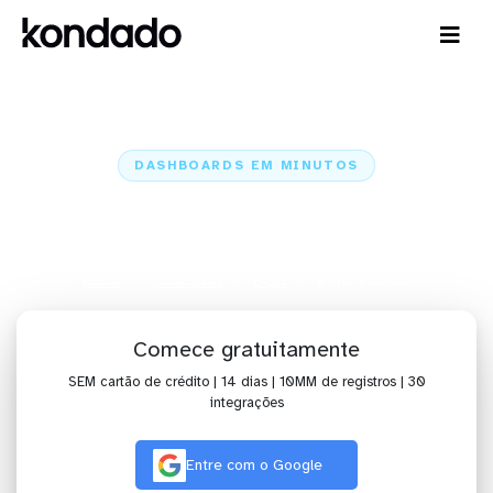
DASHBOARDS EM MINUTOS
Dashboard do E-goi no Cortex
em minutos
Home
Conectores
E-goi
E-goi + Cortex
Comece gratuitamente
SEM cartão de crédito | 14 dias | 10MM de registros | 30
integrações
Entre com o Google