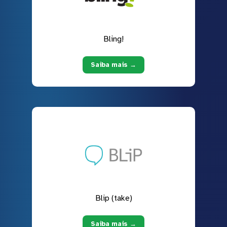
Bling!
Saiba mais →
Blip (take)
Saiba mais →