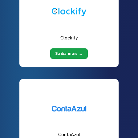
Clockify
Saiba mais →
ContaAzul