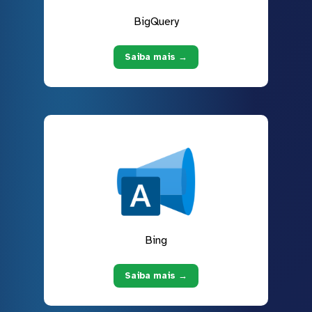
BigQuery
Saiba mais →
Bing
Saiba mais →