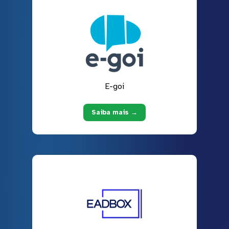
E-goi
Saiba mais →