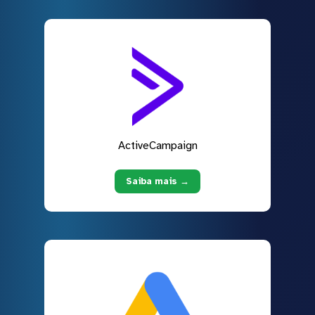
ActiveCampaign
Saiba mais →