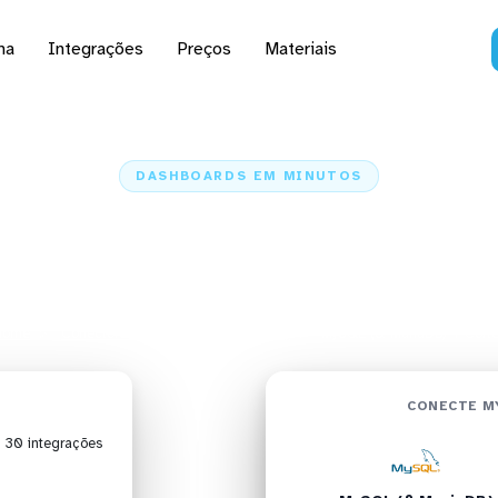
na
Integrações
Preços
Materiais
DASHBOARDS EM MINUTOS
 do MySQL (& MariaDB)
em minutos
Home
Conectores
MySQL (& MariaDB)
MySQL (& MariaDB) + Cort
CONECTE MY
| 30 integrações