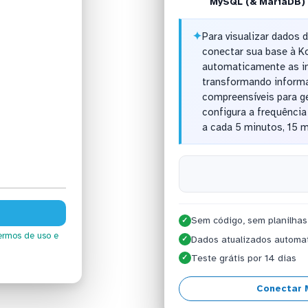
MySQL (& MariaDB)
✦
Para visualizar dados 
conectar sua base à Ko
automaticamente as in
transformando inform
compreensíveis para ge
configura a frequênci
a cada 5 minutos, 15 m
Sem código, sem planilhas
✓
ermos de uso
e
Dados atualizados automa
✓
Teste grátis por 14 dias
✓
Conectar 