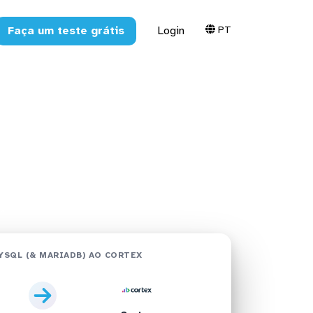
PT
Faça um teste grátis
Login
 no Cortex
ex
SQL (& MARIADB) AO CORTEX