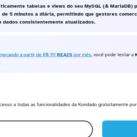
ticamente tabelas e views do seu MySQL (& MariaDB) 
 de 5 minutos a diária, permitindo que gestores comer
 dados consistentemente atualizados.
meçando a partir de R$ 99
REAIS
por mês
, você pode testar a
o
cesso a todas as funcionalidades da Kondado gratuitamente por 