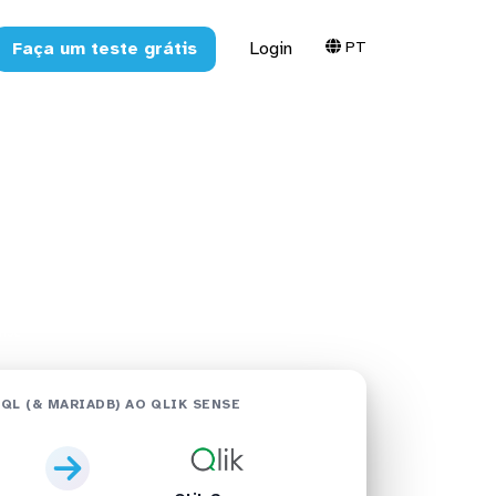
PT
Faça um teste grátis
Login
) no Qlik
nse
QL (& MARIADB) AO QLIK SENSE