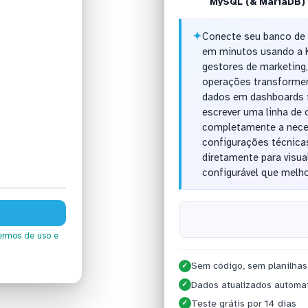
MySQL (& MariaDB)
✦
Conecte seu banco de 
em minutos usando a 
gestores de marketing,
operações transforme
dados em dashboards i
escrever uma linha de 
completamente a neces
configurações técnica
diretamente para visua
configurável que melh
ermos de uso
e
Sem código, sem planilhas
✓
Dados atualizados automa
✓
Teste grátis por 14 dias
✓