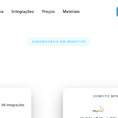
na
Integrações
Preços
Materiais
DASHBOARDS EM MINUTOS
d do MySQL (& MariaDB
Sense em minutos
me
Conectores
MySQL (& MariaDB)
MySQL (& MariaDB) + Qlik Se
CONECTE MYS
| 30 integrações