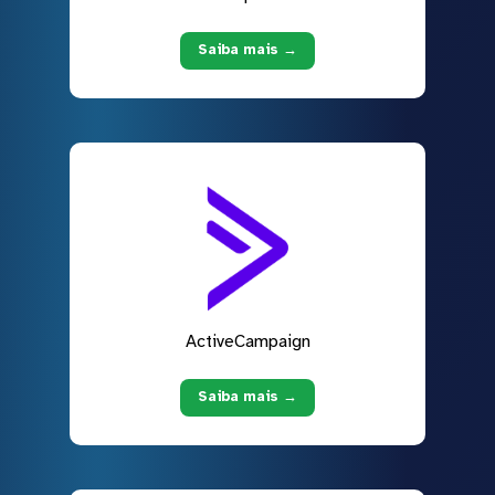
Saiba mais →
ActiveCampaign
Saiba mais →