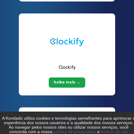
Clockify
Saiba mais →