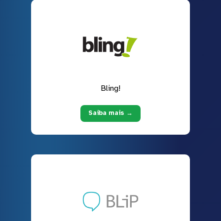
Bling!
Saiba mais →