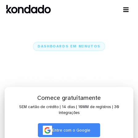
DASHBOARDS EM MINUTOS
Dashboard do Bitrix24 CRM no
Qlik Sense em minutos
Home
Conectores
Bitrix24 CRM
Bitrix24 CRM + Qlik Sense
Comece gratuitamente
SEM cartão de crédito | 14 dias | 10MM de registros | 30
integrações
Entre com o Google