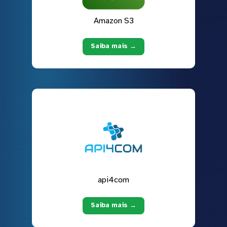
Amazon S3
Saiba mais →
api4com
Saiba mais →