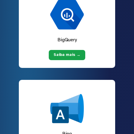
BigQuery
Saiba mais →
Bing