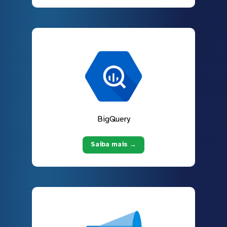
BigQuery
Saiba mais →