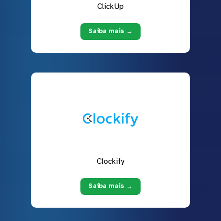
ClickUp
Saiba mais →
Clockify
Saiba mais →