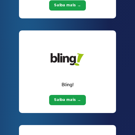
Saiba mais →
Bling!
Saiba mais →