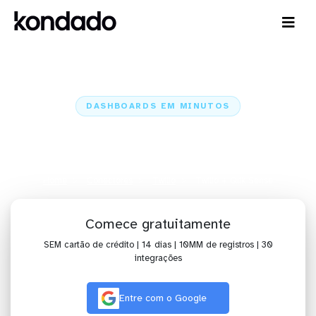
DASHBOARDS EM MINUTOS
Dashboard do Twilio no Qlik
Sense em minutos
Home
Conectores
Twilio
Twilio + Qlik Sense
Comece gratuitamente
SEM cartão de crédito | 14 dias | 10MM de registros | 30
integrações
Entre com o Google