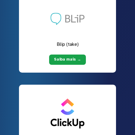
Blip (take)
Saiba mais →