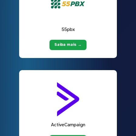
55pbx
Saiba mais →
ActiveCampaign