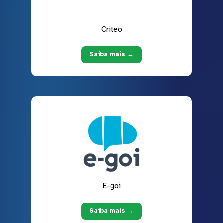
Criteo
Saiba mais →
E-goi
Saiba mais →