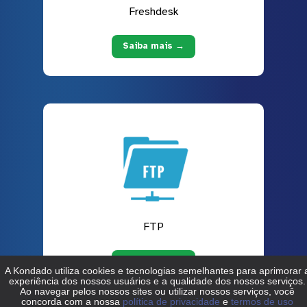
Freshdesk
Saiba mais →
FTP
Saiba mais →