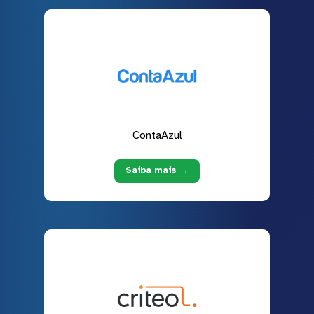
ContaAzul
Saiba mais →