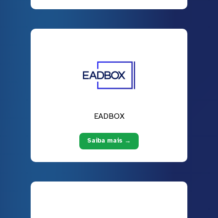
EADBOX
Saiba mais →