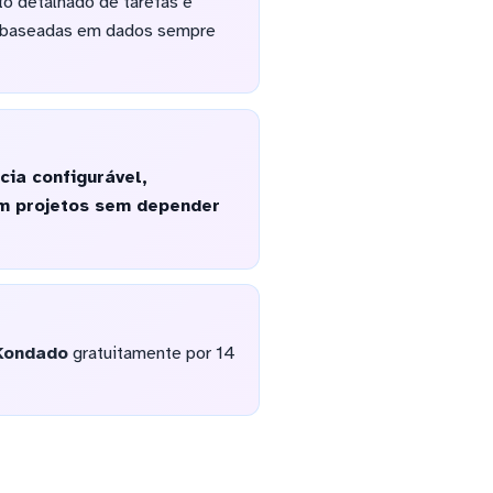
o detalhado de tarefas e
s baseadas em dados sempre
ia configurável,
m projetos sem depender
Kondado
gratuitamente por 14