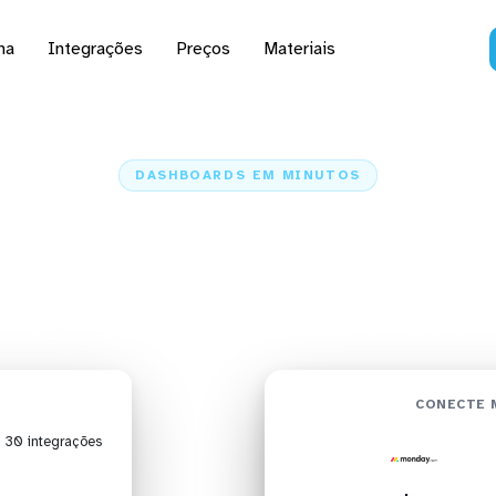
na
Integrações
Preços
Materiais
DASHBOARDS EM MINUTOS
 do monday.com no Qli
minutos
Home
Conectores
monday.com
monday.com + Qlik Sense
CONECTE 
| 30 integrações