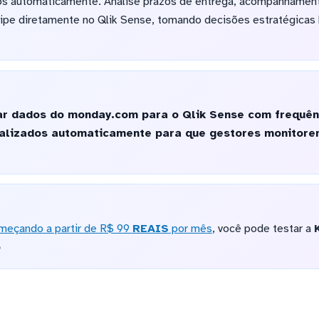
s automaticamente. Analise prazos de entrega, acompanhament
uipe diretamente no Qlik Sense, tomando decisões estratégica
ar dados do monday.com para o Qlik Sense com frequênc
alizados automaticamente para que gestores monitore
meçando a partir de R$ 99
REAIS
por mês
, você pode testar a
o