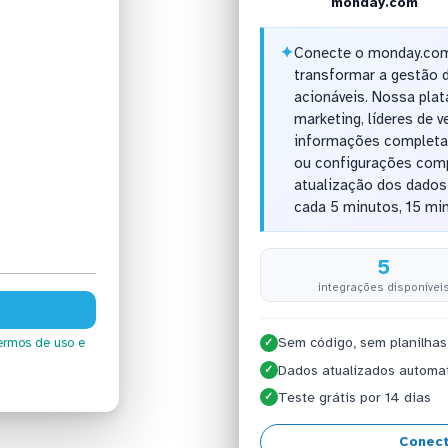
monday.com
✦
Conecte o monday.com
transformar a gestão d
acionáveis. Nossa plat
marketing, líderes de
informações completa
ou configurações comp
atualização dos dados
cada 5 minutos, 15 min
5
integrações disponívei
Sem código, sem planilhas
ermos de uso
e
✓
Dados atualizados automa
✓
Teste grátis por 14 dias
✓
Conect