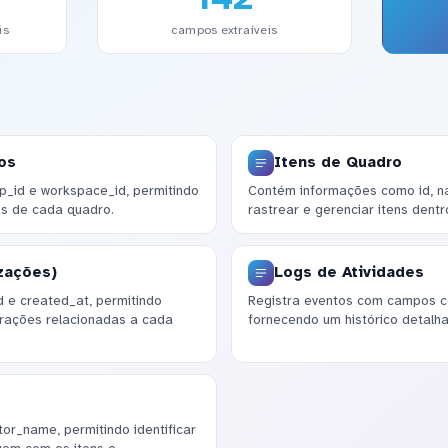
is
campos extraíveis
os
Itens de Quadro
p_id e workspace_id, permitindo
Contém informações como id, n
as de cada quadro.
rastrear e gerenciar itens dent
izações)
Logs de Atividades
 e created_at, permitindo
Registra eventos com campos co
erações relacionadas a cada
fornecendo um histórico detalha
or_name, permitindo identificar