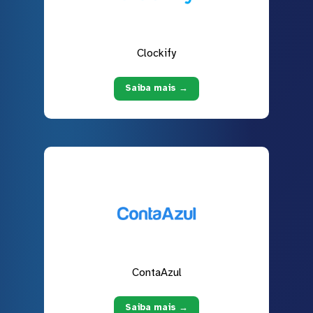
Clockify
Saiba mais →
ContaAzul
Saiba mais →