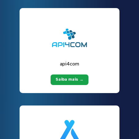
api4com
Saiba mais →