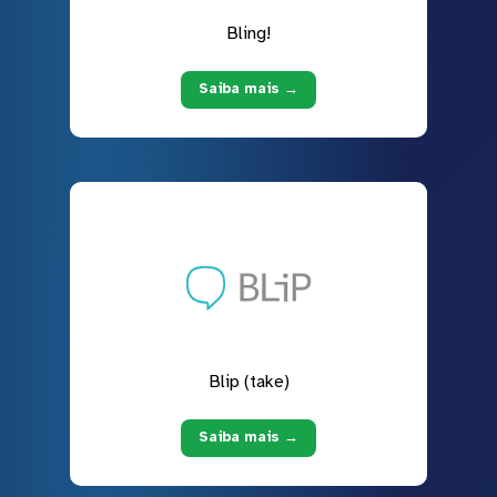
Bling!
Saiba mais →
Blip (take)
Saiba mais →