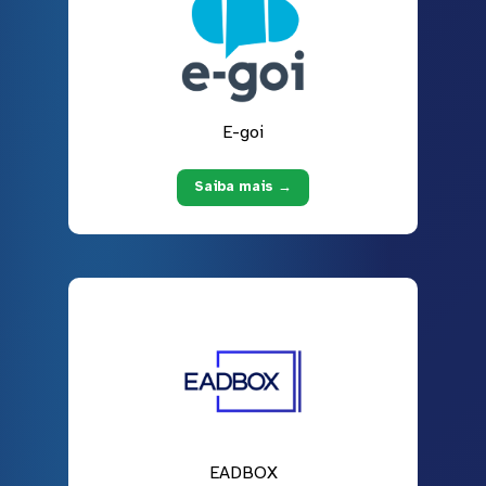
E-goi
Saiba mais →
EADBOX