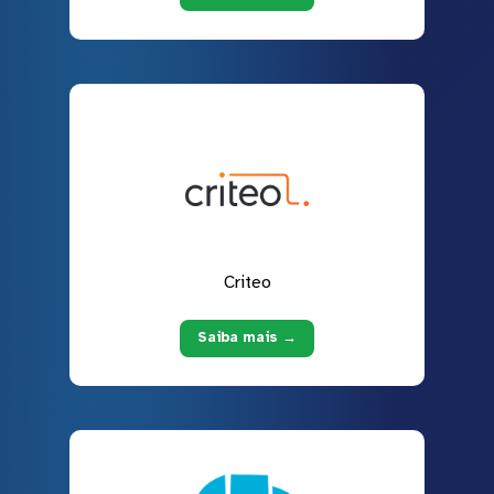
Criteo
Saiba mais →