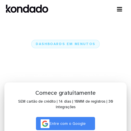
DASHBOARDS EM MINUTOS
Dashboard do Sympla no Qlik
Sense em minutos
Home
Conectores
Sympla
Sympla + Qlik Sense
Comece gratuitamente
SEM cartão de crédito | 14 dias | 10MM de registros | 30
integrações
Entre com o Google