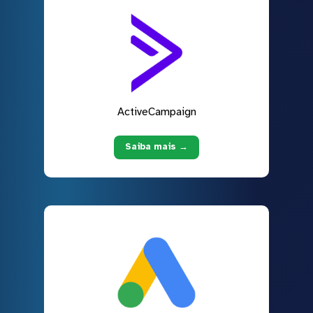
ActiveCampaign
Saiba mais →