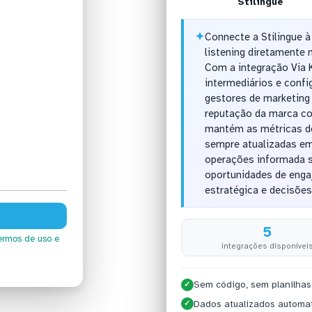
Stilingue
✦
Connecte a Stilingue à
listening diretamente
Com a integração Via 
intermediários e conf
gestores de marketing
reputação da marca co
mantém as métricas de
sempre atualizadas em
operações informada s
oportunidades de enga
estratégica e decisõe
5
ermos de uso
e
integrações disponívei
Sem código, sem planilhas
✓
Dados atualizados automa
✓