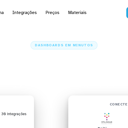
na
Integrações
Preços
Materiais
DASHBOARDS EM MINUTOS
d do Stilingue no Qlik
minutos
Home
Conectores
Stilingue
Stilingue + Qlik Sense
CONECTE
| 30 integrações