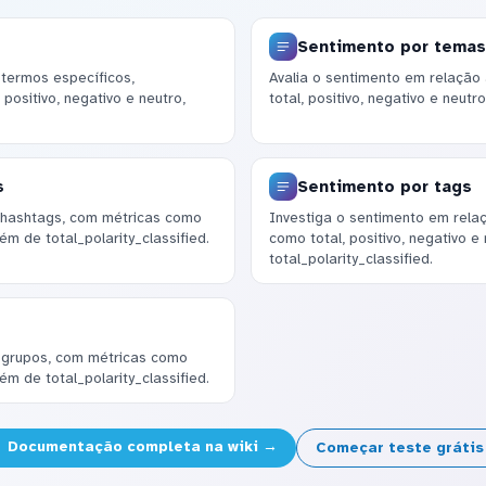
Sentimento por temas
 termos específicos,
Avalia o sentimento em relação 
positivo, negativo e neutro,
total, positivo, negativo e neutro
s
Sentimento por tags
 hashtags, com métricas como
Investiga o sentimento em rela
lém de total_polarity_classified.
como total, positivo, negativo e
total_polarity_classified.
a grupos, com métricas como
lém de total_polarity_classified.
Documentação completa na wiki →
Começar teste gráti