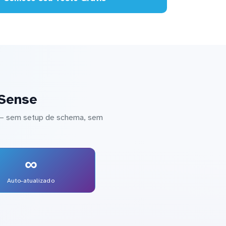
 Sense
e — sem setup de schema, sem
∞
Auto-atualizado