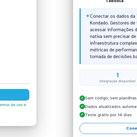
Taboola
✦
Conectar os dados da 
Kondado. Gestores de 
acessar informações d
nativa sem precisar d
infraestrutura complex
métricas de performanc
tomada de decisões b
1
integração disponível
Sem código, sem planilhas
✓
ermos de uso
e
Dados atualizados automa
✓
Teste grátis por 14 dias
✓
Cone