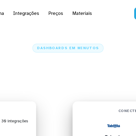
na
Integrações
Preços
Materiais
DASHBOARDS EM MINUTOS
rd do Taboola no Qlik 
minutos
Home
Conectores
Taboola
Taboola + Qlik Sense
CONECTE
| 30 integrações