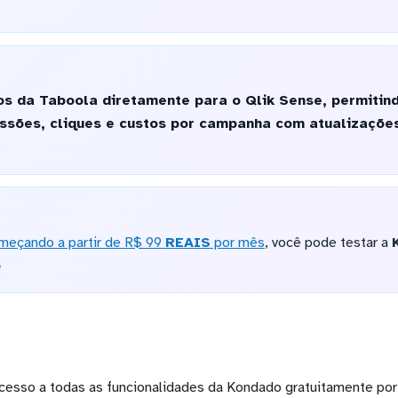
os da Taboola diretamente para o Qlik Sense, permitin
ssões, cliques e custos por campanha com atualizaçõe
meçando a partir de R$ 99
REAIS
por mês
, você pode testar a
o
cesso a todas as funcionalidades da Kondado gratuitamente por 