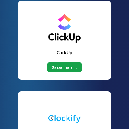
ClickUp
Saiba mais →