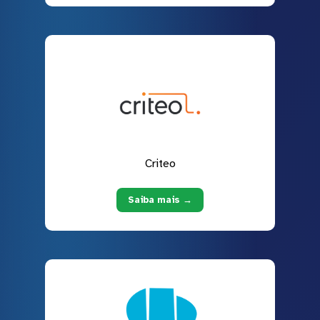
Criteo
Saiba mais →