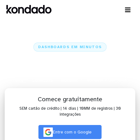
DASHBOARDS EM MINUTOS
Dashboard do Movidesk no Qlik
Sense em minutos
Home
Conectores
Movidesk
Movidesk + Qlik Sense
Comece gratuitamente
SEM cartão de crédito | 14 dias | 10MM de registros | 30
integrações
Entre com o Google