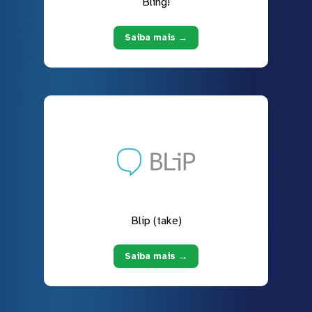
Bling!
Saiba mais →
Blip (take)
Saiba mais →