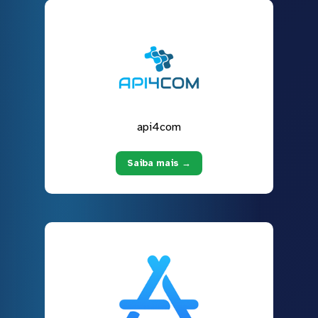
api4com
Saiba mais →