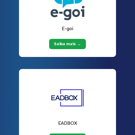
E-goi
Saiba mais →
EADBOX