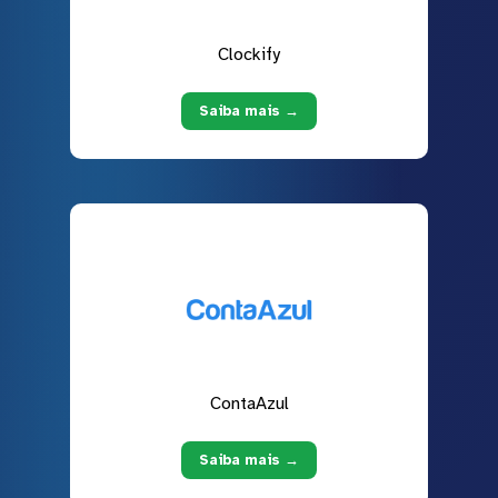
Clockify
Saiba mais →
ContaAzul
Saiba mais →