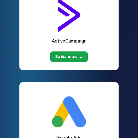
ActiveCampaign
Saiba mais →
Google Ads