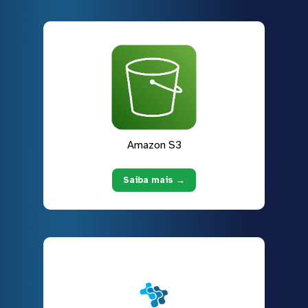
Amazon S3
Saiba mais →