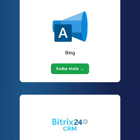
Bing
Saiba mais →