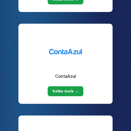
ContaAzul
Saiba mais →