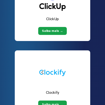
ClickUp
Saiba mais →
Clockify
Saiba mais →