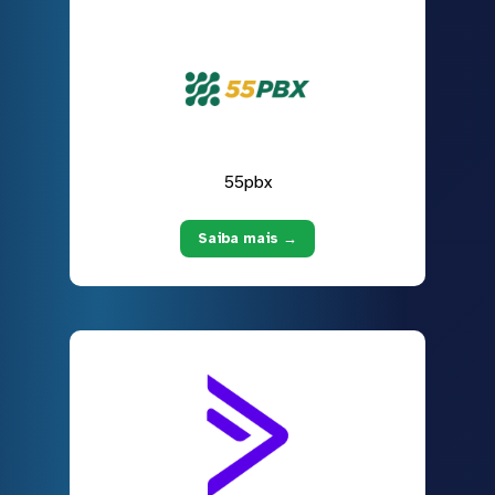
55pbx
Saiba mais →