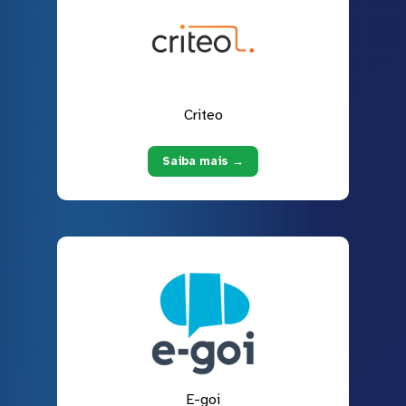
Criteo
Saiba mais →
E-goi