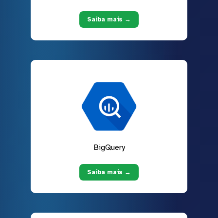
Saiba mais →
BigQuery
Saiba mais →