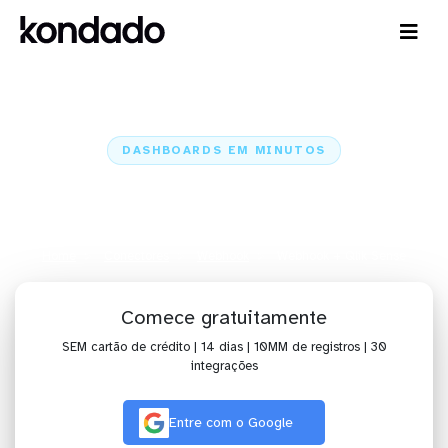
DASHBOARDS EM MINUTOS
Dashboard do Webhook no Qlik
Sense em minutos
Home
Conectores
Webhook
Webhook + Qlik Sense
Comece gratuitamente
SEM cartão de crédito | 14 dias | 10MM de registros | 30
integrações
Entre com o Google