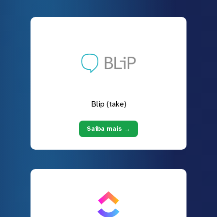
Blip (take)
Saiba mais →