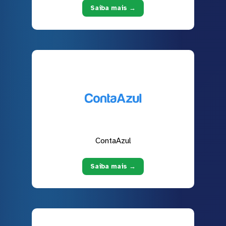
Saiba mais →
ContaAzul
Saiba mais →