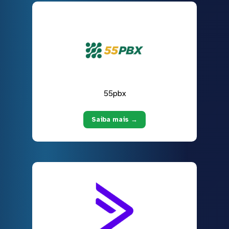
55pbx
Saiba mais →