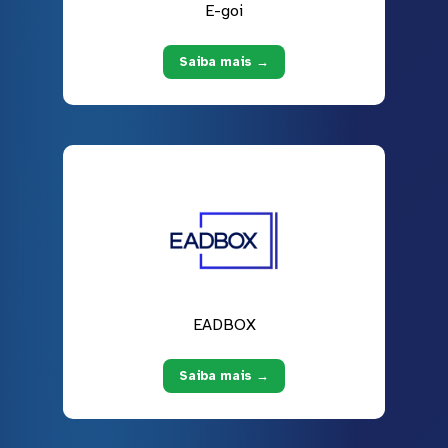
E-goi
Saiba mais →
EADBOX
Saiba mais →