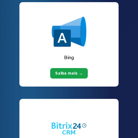
Bing
Saiba mais →