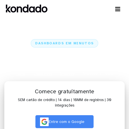
DASHBOARDS EM MINUTOS
Dashboard do Webhook no
Looker em minutos
Home
Conectores
Webhook
Webhook + Looker
Comece gratuitamente
SEM cartão de crédito | 14 dias | 10MM de registros | 30
integrações
Entre com o Google