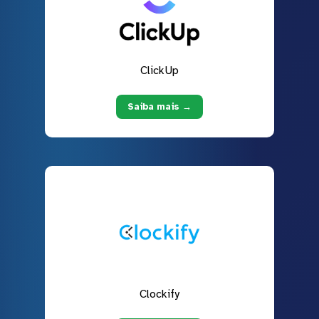
ClickUp
Saiba mais →
Clockify