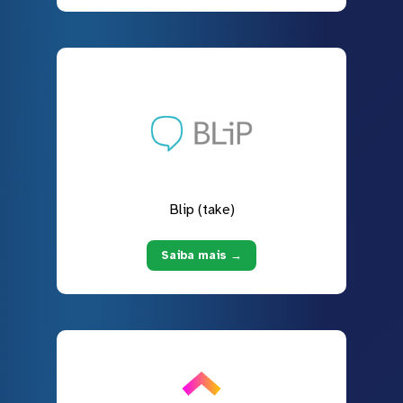
Blip (take)
Saiba mais →