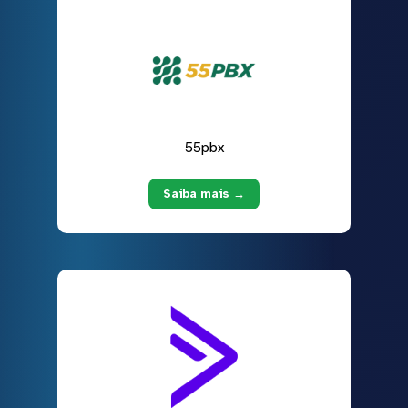
55pbx
Saiba mais →