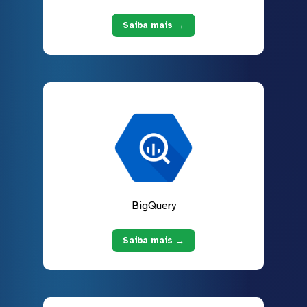
Saiba mais →
BigQuery
Saiba mais →