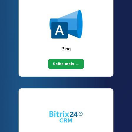
Bing
Saiba mais →