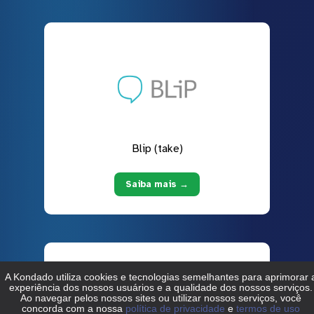
Blip (take)
Saiba mais →