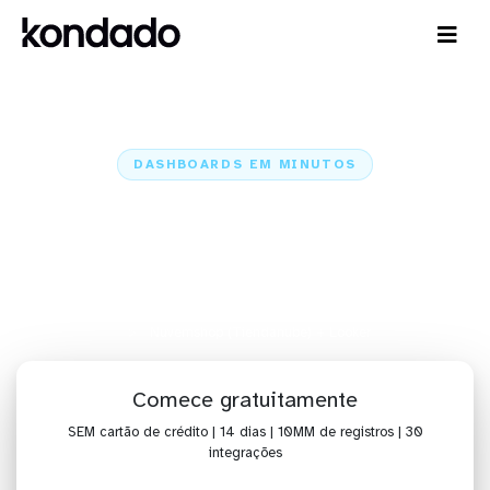
DASHBOARDS EM MINUTOS
Dashboard da Nuvemshop
(Tiendanube) no Looker em
minutos
Home
Conectores
Nuvemshop (Tiendanube)
Nuvemshop (Tiendanube) + Looker
Comece gratuitamente
SEM cartão de crédito | 14 dias | 10MM de registros | 30
integrações