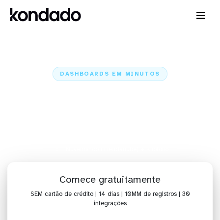
DASHBOARDS EM MINUTOS
Dashboard da Nuvemshop
(Tiendanube) no Klipfolio em
minutos
Home
Conectores
Nuvemshop (Tiendanube)
Nuvemshop (Tiendanube) + Klipfolio
Comece gratuitamente
SEM cartão de crédito | 14 dias | 10MM de registros | 30
integrações