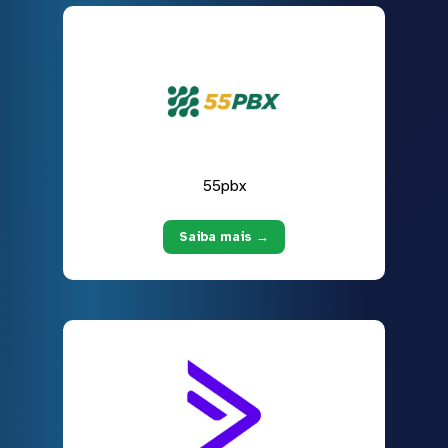
55pbx
Saiba mais →