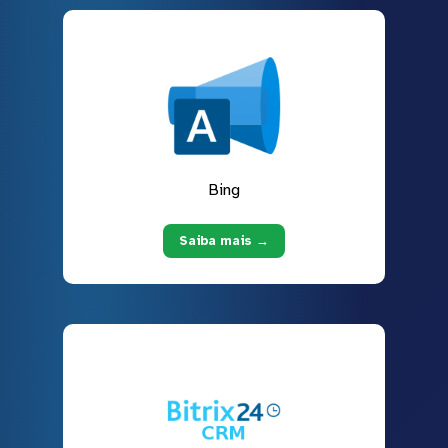
Bing
Saiba mais →