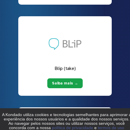
Blip (take)
Saiba mais →