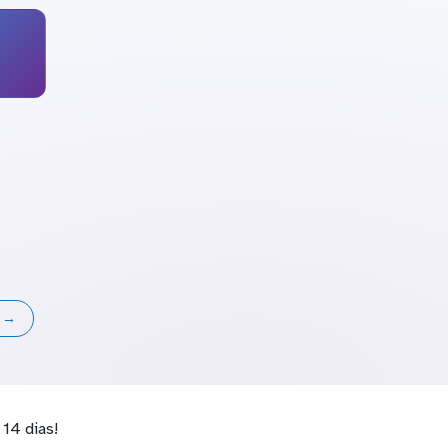
s →
14 dias!