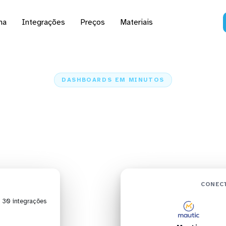
na
Integrações
Preços
Materiais
DASHBOARDS EM MINUTOS
ard do Mautic no Klipf
minutos
Home
Conectores
Mautic
Mautic + Klipfolio
CONECT
| 30 integrações