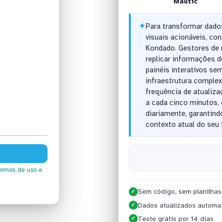
Mautic
✦
Para transformar dado
visuais acionáveis, co
Kondado. Gestores de 
replicar informações 
painéis interativos se
infraestrutura complex
frequência de atualiz
a cada cinco minutos,
diariamente, garantind
contexto atual do seu f
ermos de uso
e
Sem código, sem planilhas
✓
Dados atualizados automa
✓
Teste grátis por 14 dias
✓