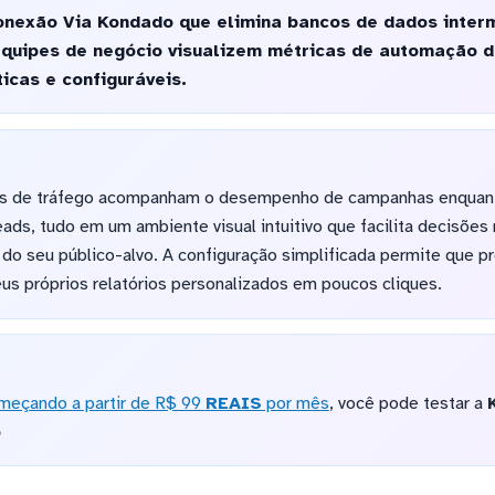
nexão Via Kondado que elimina bancos de dados inter
equipes de negócio visualizem métricas de automação 
cas e configuráveis.
es de tráfego acompanham o desempenho de campanhas enquant
eads, tudo em um ambiente visual intuitivo que facilita decisõe
do seu público-alvo. A configuração simplificada permite que pr
s próprios relatórios personalizados em poucos cliques.
meçando a partir de R$ 99
REAIS
por mês
, você pode testar a
o