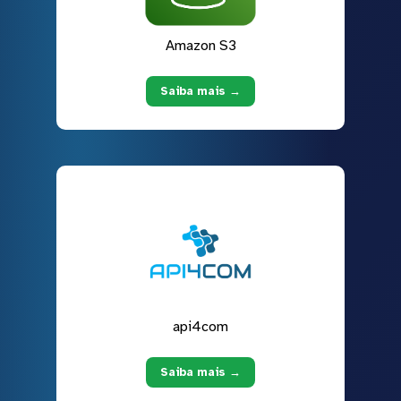
Amazon S3
Saiba mais →
api4com
Saiba mais →