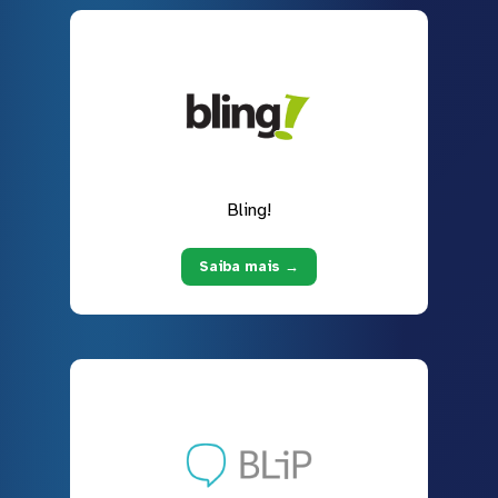
Bling!
Saiba mais →