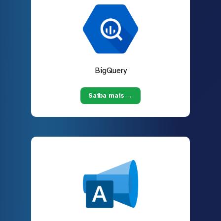
BigQuery
Saiba mais →