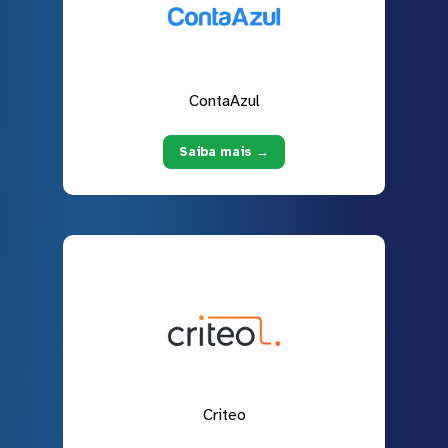
ContaAzul
Saiba mais →
Criteo