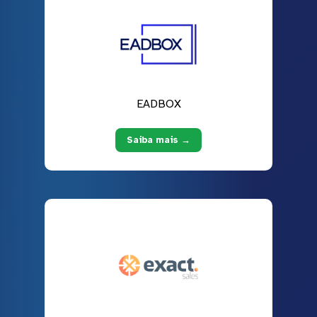
EADBOX
Saiba mais →