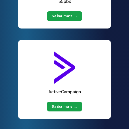
55pbx
Saiba mais →
ActiveCampaign
Saiba mais →