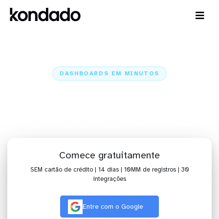
DASHBOARDS EM MINUTOS
Dashboard do Mautic no BI
TOTVS em minutos
Home
Conectores
Mautic
Mautic + BI TOTVS
Comece gratuitamente
SEM cartão de crédito | 14 dias | 10MM de registros | 30
integrações
Entre com o Google