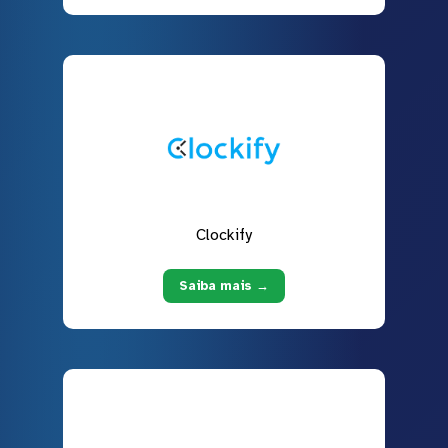
Clockify
Saiba mais →