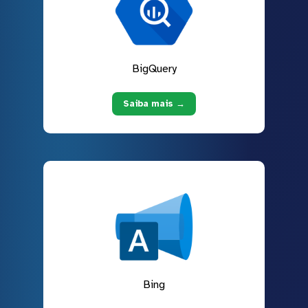
BigQuery
Saiba mais →
Bing