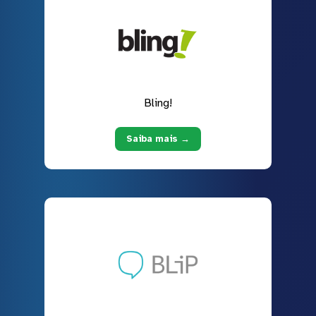
Bling!
Saiba mais →