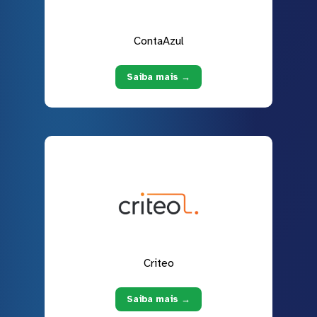
ContaAzul
Saiba mais →
Criteo
Saiba mais →