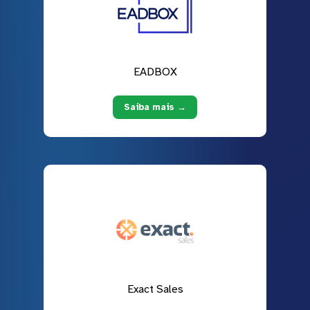
EADBOX
Saiba mais →
Exact Sales