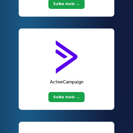
Saiba mais →
ActiveCampaign
Saiba mais →