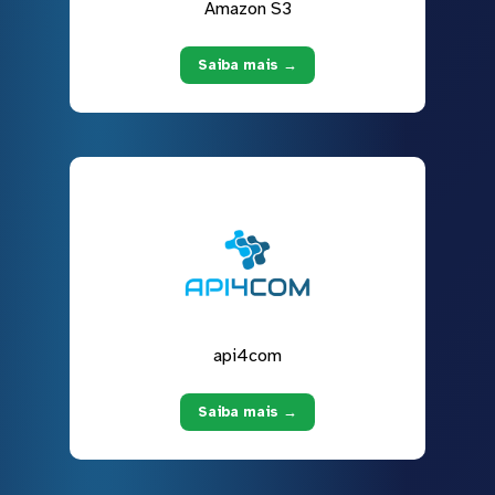
Amazon S3
Saiba mais →
api4com
Saiba mais →