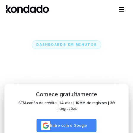
DASHBOARDS EM MINUTOS
Dashboard do Meetime no BI
TOTVS em minutos
Home
Conectores
Meetime
Meetime + BI TOTVS
Comece gratuitamente
SEM cartão de crédito | 14 dias | 10MM de registros | 30
integrações
Entre com o Google