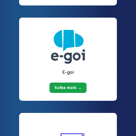
E-goi
Saiba mais →