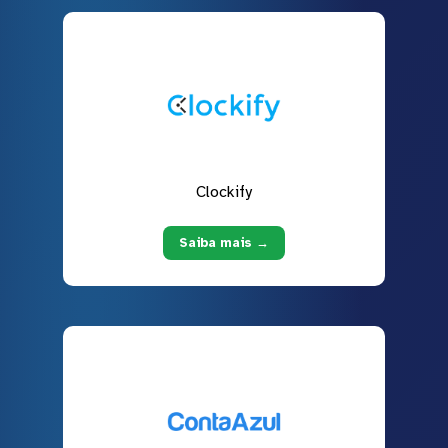
Clockify
Saiba mais →