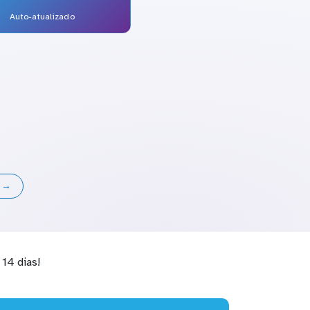
Auto-atualizado
s →
14 dias!