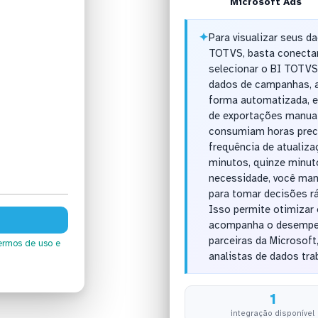
Microsoft Ads
✦
Para visualizar seus d
TOTVS, basta conectar
selecionar o BI TOTVS
dados de campanhas, a
forma automatizada, 
de exportações manuai
consumiam horas preci
frequência de atualiza
minutos, quinze minut
necessidade, você man
para tomar decisões r
Isso permite otimizar
acompanha o desempen
parceiras da Microsoft
ermos de uso
e
analistas de dados tr
1
integração disponível