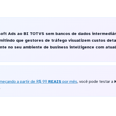
oft Ads ao BI TOTVS sem bancos de dados intermediár
mitindo que gestores de tráfego visualizem custos det
te no seu ambiente de business intelligence com atua
meçando a partir de R$ 99
REAIS
por mês
, você pode testar a
o