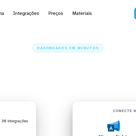
na
Integrações
Preços
Materiais
DASHBOARDS EM MINUTOS
d do Microsoft Ads no
em minutos
Home
Conectores
Microsoft Ads
Microsoft Ads + BI TOTVS
CONECTE M
| 30 integrações