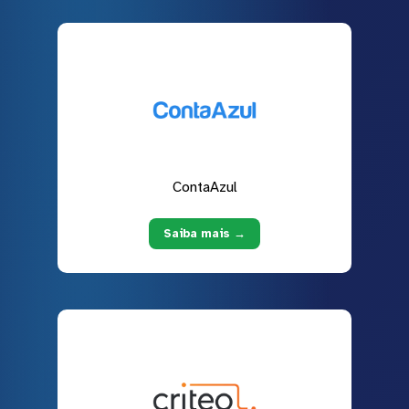
ContaAzul
Saiba mais →