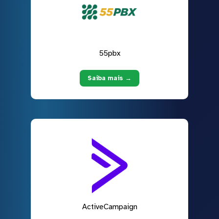
55pbx
Saiba mais →
ActiveCampaign