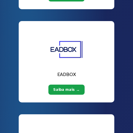
EADBOX
Saiba mais →