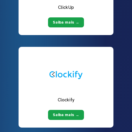
ClickUp
Saiba mais →
Clockify
Saiba mais →