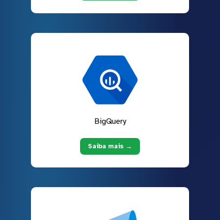
BigQuery
Saiba mais →