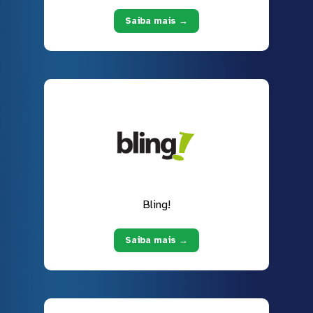
Saiba mais →
Bling!
Saiba mais →