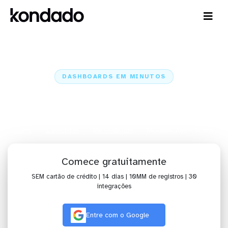
DASHBOARDS EM MINUTOS
Dashboard do Microsoft Ads no
Alteryx em minutos
Home
Conectores
Microsoft Ads
Microsoft Ads + Alteryx
Comece gratuitamente
SEM cartão de crédito | 14 dias | 10MM de registros | 30
integrações
Entre com o Google