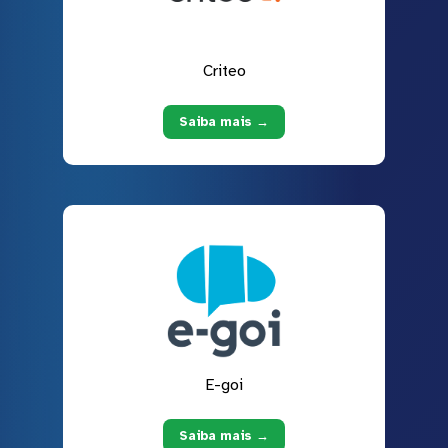
Criteo
Saiba mais →
E-goi
Saiba mais →