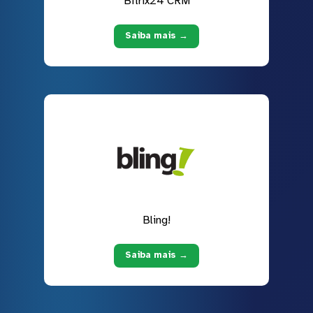
Bitrix24 CRM
Saiba mais →
Bling!
Saiba mais →