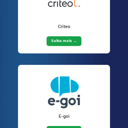
Criteo
Saiba mais →
E-goi