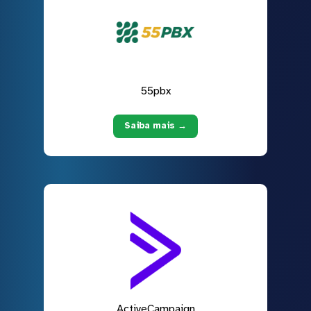
55pbx
Saiba mais →
ActiveCampaign