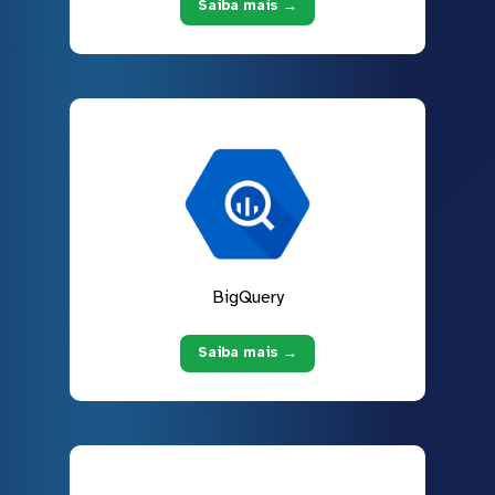
Saiba mais →
BigQuery
Saiba mais →