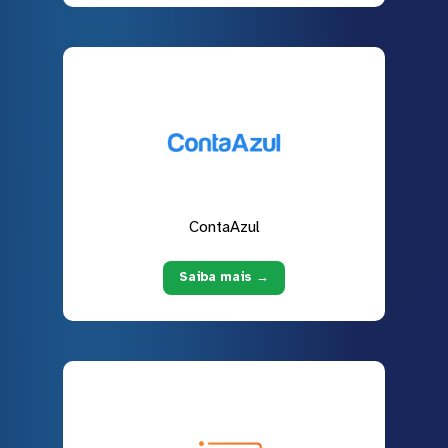
ContaAzul
Saiba mais →