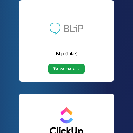
Blip (take)
Saiba mais →