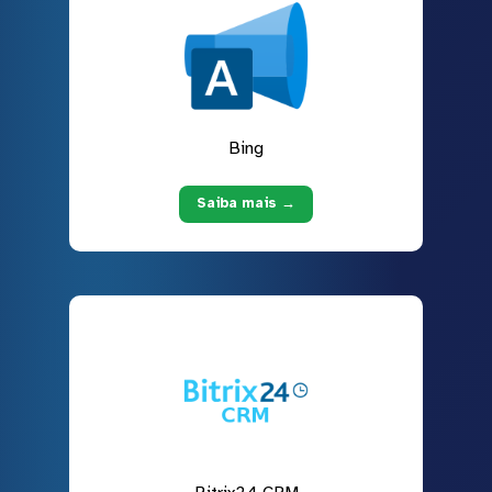
Bing
Saiba mais →