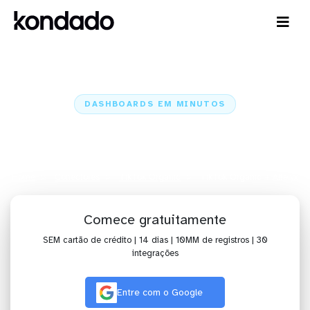
DASHBOARDS EM MINUTOS
Dashboard do TikTok Organic no
Alteryx em minutos
Home
Conectores
TikTok Organic
TikTok Organic + Alteryx
Comece gratuitamente
SEM cartão de crédito | 14 dias | 10MM de registros | 30
integrações
Entre com o Google