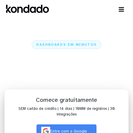
DASHBOARDS EM MINUTOS
Dashboard do MySQL (&
MariaDB) no Alteryx em minutos
Home
Conectores
MySQL (& MariaDB)
MySQL (& MariaDB) + Alteryx
Comece gratuitamente
SEM cartão de crédito | 14 dias | 10MM de registros | 30
integrações
Entre com o Google