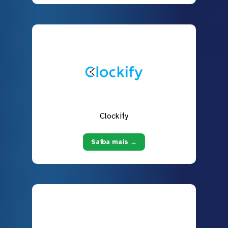
Clockify
Saiba mais →