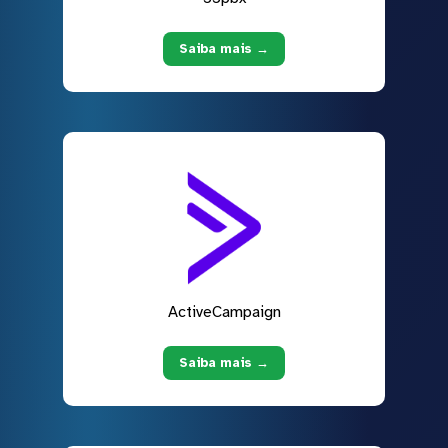
Saiba mais →
ActiveCampaign
Saiba mais →