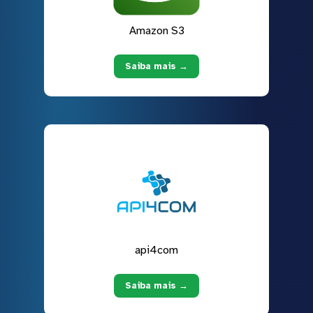
Amazon S3
Saiba mais →
api4com
Saiba mais →