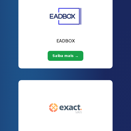
EADBOX
Saiba mais →