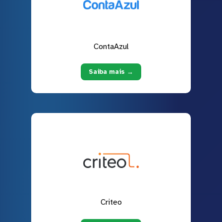
ContaAzul
Saiba mais →
Criteo