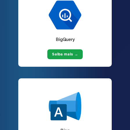
BigQuery
Saiba mais →