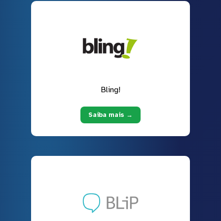
Bling!
Saiba mais →