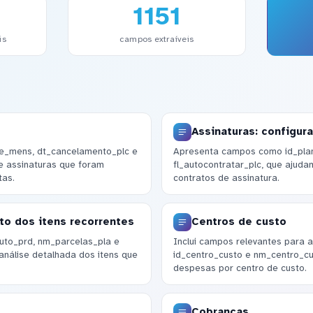
1151
is
campos extraíveis
Assinaturas: configur
e_mens, dt_cancelamento_plc e
Apresenta campos como id_plano
de assinaturas que foram
fl_autocontratar_plc, que ajud
tas.
contratos de assinatura.
to dos itens recorrentes
Centros de custo
to_prd, nm_parcelas_pla e
Inclui campos relevantes para a
análise detalhada dos itens que
id_centro_custo e nm_centro_cus
despesas por centro de custo.
Cobranças