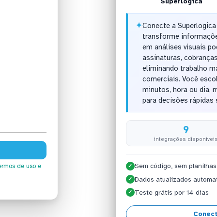
Superlogica
✦
Conecte a Superlogica
transforme informaçõe
em análises visuais po
assinaturas, cobranças
eliminando trabalho m
comerciais. Você escol
minutos, hora ou dia, 
para decisões rápidas 
9
integrações disponívei
Sem código, sem planilhas
ermos de uso
e
✓
Dados atualizados automa
✓
Teste grátis por 14 dias
✓
Conect