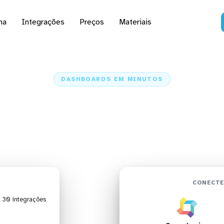
na
Integrações
Preços
Materiais
DASHBOARDS EM MINUTOS
d da Superlogica no A
minutos
Home
Conectores
Superlogica
Superlogica + Alteryx
CONECTE
| 30 integrações