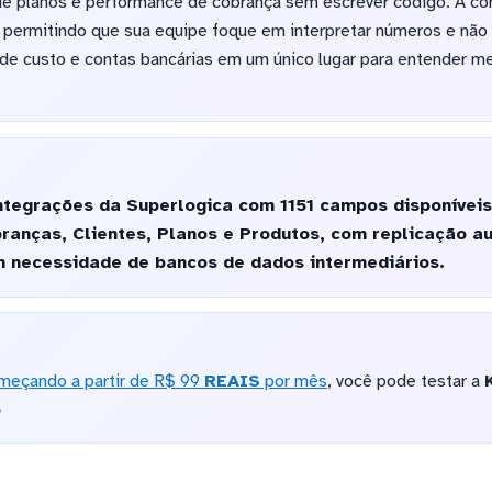
e planos e performance de cobrança sem escrever código. A co
 permitindo que sua equipe foque em interpretar números e não 
 de custo e contas bancárias em um único lugar para entender me
tegrações da Superlogica com 1151 campos disponíveis 
branças, Clientes, Planos e Produtos, com replicação a
m necessidade de bancos de dados intermediários.
meçando a partir de R$ 99
REAIS
por mês
, você pode testar a
o