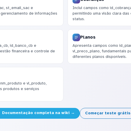
c, st_email_sac e
Inclui campos como id_cobrança
o gerenciamento de informações
permitindo uma visão clara das
status.
Planos
a_cb, id_banco_cb e
Apresenta campos como id_plan
estão financeira e controle de
vl_preco_plano, fundamentais p
diferentes planos disponíveis.
 nm_produto e vl_produto,
s produtos e serviços
Documentação completa na wiki →
Começar teste gráti