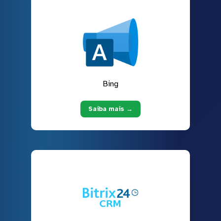
Bing
Saiba mais →