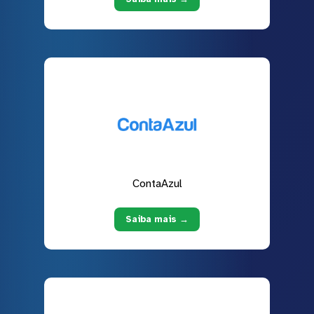
ContaAzul
Saiba mais →