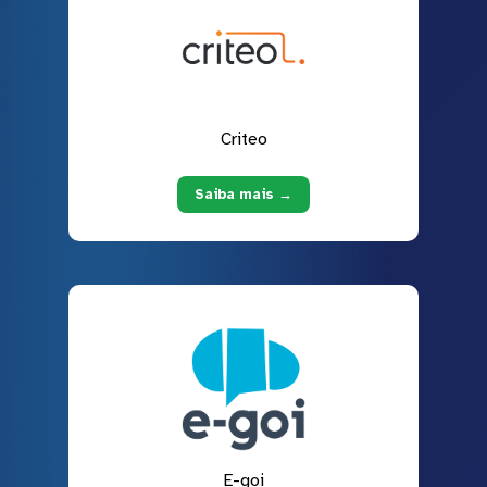
Criteo
Saiba mais →
E-goi