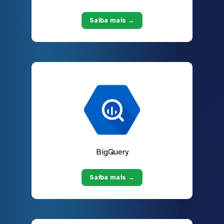
Saiba mais →
BigQuery
Saiba mais →