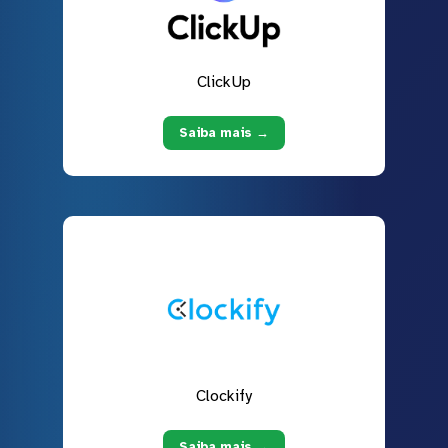
ClickUp
Saiba mais →
Clockify
Saiba mais →