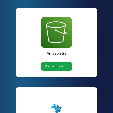
Amazon S3
Saiba mais →