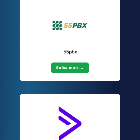
55pbx
Saiba mais →