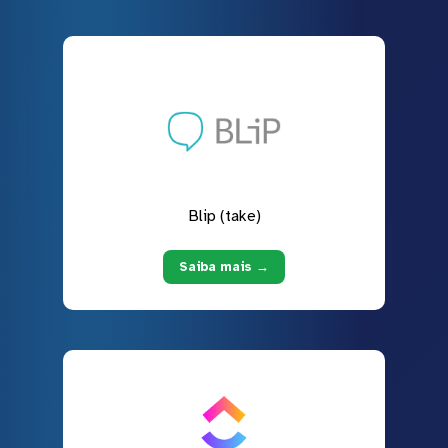
Blip (take)
Saiba mais →