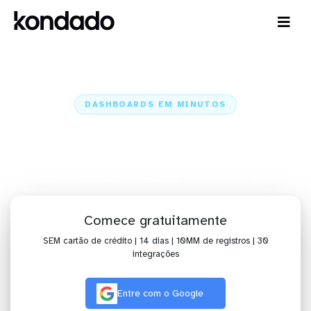
DASHBOARDS EM MINUTOS
Dashboard do Granatum no
Alteryx em minutos
Home
Conectores
Granatum
Granatum + Alteryx
Comece gratuitamente
SEM cartão de crédito | 14 dias | 10MM de registros | 30
integrações
Entre com o Google