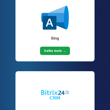
Bing
Saiba mais →