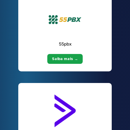
55pbx
Saiba mais →