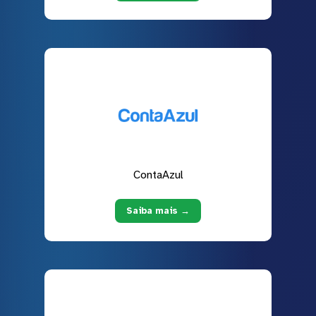
ContaAzul
Saiba mais →