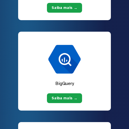
Saiba mais →
BigQuery
Saiba mais →