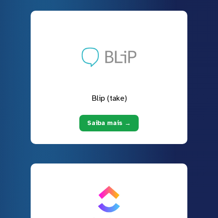
Blip (take)
Saiba mais →