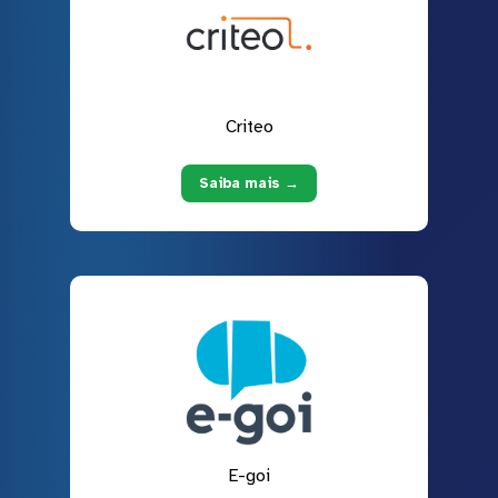
Criteo
Saiba mais →
E-goi