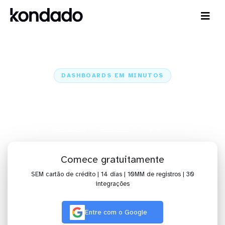
DASHBOARDS EM MINUTOS
Dashboard do Granatum no
Power BI em minutos
Home
Conectores
Granatum
Granatum + Power BI
Comece gratuitamente
SEM cartão de crédito | 14 dias | 10MM de registros | 30
integrações
Entre com o Google