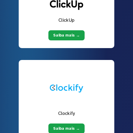
ClickUp
Saiba mais →
Clockify
Saiba mais →