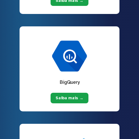
Saiba mais →
BigQuery
Saiba mais →