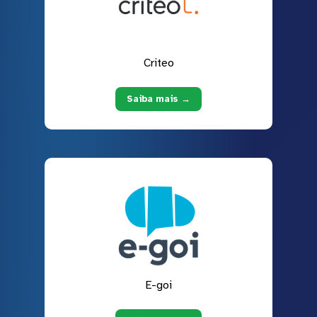
Criteo
Saiba mais →
E-goi