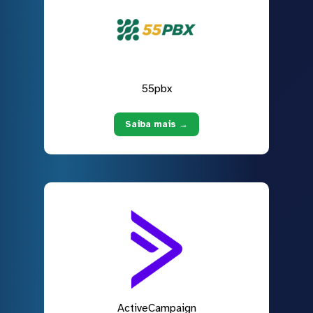
55pbx
Saiba mais →
ActiveCampaign