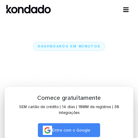
DASHBOARDS EM MINUTOS
Dashboard do Bing no Power BI
em minutos
Home
Conectores
Bing
Bing + Power BI
Comece gratuitamente
SEM cartão de crédito | 14 dias | 10MM de registros | 30
integrações
Entre com o Google