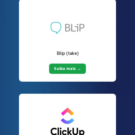
Blip (take)
Saiba mais →