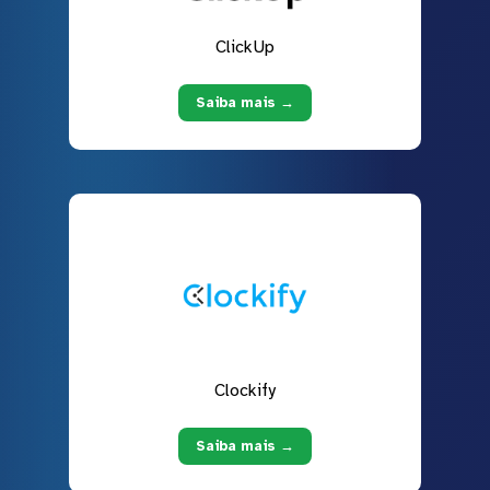
ClickUp
Saiba mais →
Clockify
Saiba mais →