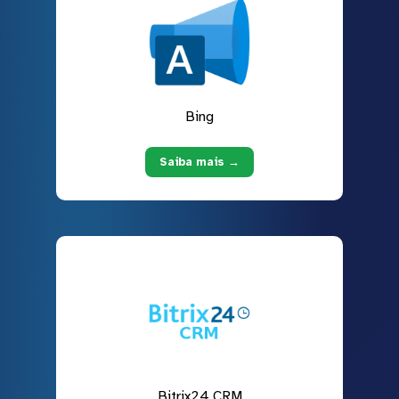
Bing
Saiba mais →
Bitrix24 CRM