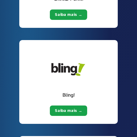
Saiba mais →
Bling!
Saiba mais →