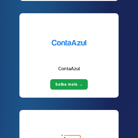
ContaAzul
Saiba mais →